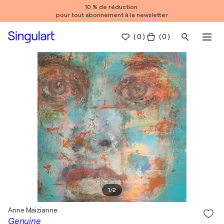
10 % de réduction
pour tout abonnement à la newsletter
(
0
)
( 0 )
1
/
2
Anne Maizianne
Genuine