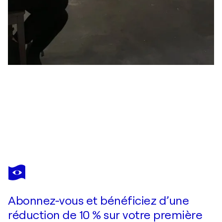
ANNE MAIZIANNE
Genuine
2 590 $US
Faire une offre
Acquérir
Abonnez-vous et bénéficiez d’une
réduction de 10 % sur votre première