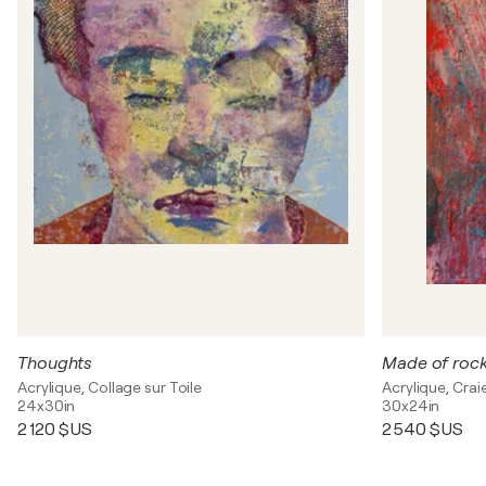
Thoughts
Made of roc
Acrylique, Collage sur Toile
Acrylique, Craie
24x30in
30x24in
2 120 $US
2 540 $US