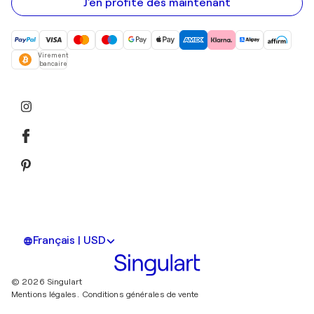
mail
J'en profite dès maintenant
Virement
bancaire
Français | USD
© 2026 Singulart
Mentions légales.
Conditions générales de vente