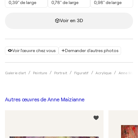
0,39" de large
0,78" de large
0,98" de large
Voir en 3D
Voir l'œuvre chez vous
Demander d'autres photos
Galerie d'art
Peinture
Portrait
Figuratif
Acrylique
Anne Maiz
Autres œuvres de
Anne Maizianne