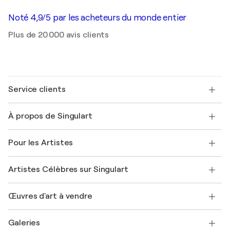
Noté 4,9/5 par les acheteurs du monde entier
Plus de 20 000 avis clients
Service clients
Nous contacter
À propos de Singulart
Expédition
Politique de retour
A propos de nous
Témoignages de clients
Pour les Artistes
FAQ
Offrir une carte cadeau
Sociétés affiliées
Rejoignez notre programme commercial
Rejoindre Singulart en tant qu'artiste
Nos artistes
Mon compte
Artistes Célèbres sur Singulart
Se connecter en tant qu'Artiste
Magazine Singulart
Protection acheteur
Emplois
+33 1 76 44 06 42
Henri Matisse
Découvrez une sélection d'art original
Œuvres d'art à vendre
Marc Chagall
Pablo Picasso
Tableaux à vendre
Salvador Dalí
Galeries
Tableaux abstraits à vendre
Banksy