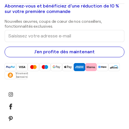
Peintures à l'huile
Mr. Brainwash
Galeries d'art en France
Abonnez-vous et bénéficiez d’une réduction de 10 %
Peintures de paysage
Shepard Fairey
Galeries d'art en Belgique
sur votre première commande
Estampes
Sculptures
Nouvelles œuvres, coups de cœur de nos conseillers,
Peintures acryliques
fonctionnalités exclusives.
Saisissez
votre
adresse
e-
mail
J'en profite dès maintenant
Virement
bancaire