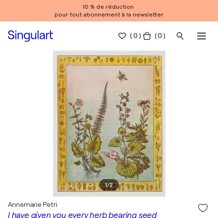
10 % de réduction
pour tout abonnement à la newsletter
(
0
)
( 0 )
1
/
2
Annemarie Petri
I have given you every herb bearing seed