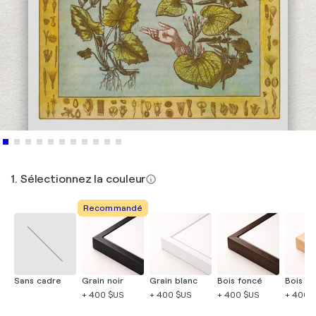
1. Sélectionnez la couleur
Recommandé
Sans cadre
Grain noir
Grain blanc
Bois foncé
Bois cla
+ 400 $US
+ 400 $US
+ 400 $US
+ 400 