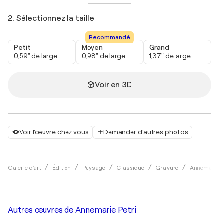
2. Sélectionnez la taille
Recommandé
Petit
Moyen
Grand
0,59" de large
0,98" de large
1,37" de large
Voir en 3D
Voir l'œuvre chez vous
Demander d'autres photos
Galerie d'art
Édition
Paysage
Classique
Gravure
Annemarie 
Autres œuvres de
Annemarie Petri