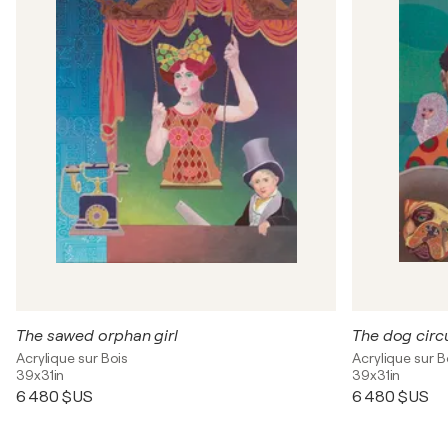
The sawed orphan girl
The dog circ
Acrylique sur Bois
Acrylique sur B
39x31in
39x31in
6 480 $US
6 480 $US