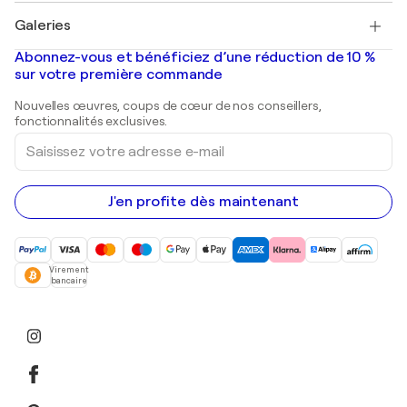
Tableaux à vendre
Salvador Dalí
Galeries
Tableaux abstraits à vendre
Banksy
Peintures à l'huile
Mr. Brainwash
Galeries d'art en France
Abonnez-vous et bénéficiez d’une réduction de 10 %
Peintures de paysage
Shepard Fairey
Galeries d'art en Belgique
sur votre première commande
Estampes
Sculptures
Nouvelles œuvres, coups de cœur de nos conseillers,
Peintures acryliques
fonctionnalités exclusives.
Saisissez
votre
adresse
e-
mail
J'en profite dès maintenant
Virement
bancaire