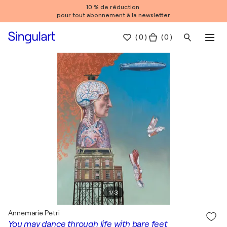
10 % de réduction
pour tout abonnement à la newsletter
(
0
)
( 0 )
1
/
3
Annemarie Petri
You may dance through life with bare feet