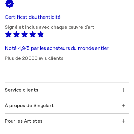
Certificat d'authenticité
Signé et inclus avec chaque œuvre d'art
Noté 4,9/5 par les acheteurs du monde entier
Plus de 20 000 avis clients
Service clients
Nous contacter
À propos de Singulart
Expédition
Politique de retour
A propos de nous
Témoignages de clients
Pour les Artistes
FAQ
Offrir une carte cadeau
Sociétés affiliées
Rejoignez notre programme commercial
Rejoindre Singulart en tant qu'artiste
Nos artistes