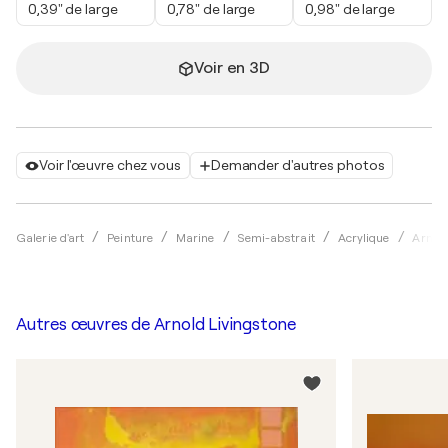
0,39" de large
0,78" de large
0,98" de large
Voir en 3D
Voir l'œuvre chez vous
Demander d'autres photos
Galerie d'art
Peinture
Marine
Semi-abstrait
Acrylique
Arnold
Autres œuvres de
Arnold Livingstone