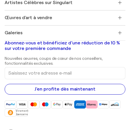
Mon compte
Artistes Célèbres sur Singulart
Se connecter en tant qu'Artiste
Magazine Singulart
Protection acheteur
Emplois
+33 1 76 44 06 42
Henri Matisse
Découvrez une sélection d'art original
Œuvres d'art à vendre
Marc Chagall
Pablo Picasso
Tableaux à vendre
Salvador Dalí
Galeries
Tableaux abstraits à vendre
Banksy
Peintures à l'huile
Mr. Brainwash
Galeries d'art en France
Abonnez-vous et bénéficiez d’une réduction de 10 %
Peintures de paysage
Shepard Fairey
Galeries d'art en Belgique
sur votre première commande
Estampes
Sculptures
Nouvelles œuvres, coups de cœur de nos conseillers,
Peintures acryliques
fonctionnalités exclusives.
Saisissez
votre
adresse
e-
mail
J'en profite dès maintenant
Virement
bancaire