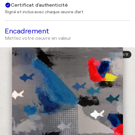
Certificat d'authenticité
Signé et inclus avec chaque œuvre d'art
Encadrement
Mettez votre oeuvre en valeur
1
/
11