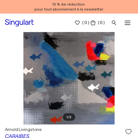
10 % de réduction
pour tout abonnement à la newsletter
(
0
)
( 0 )
1
/
2
Arnold Livingstone
CARAIBES