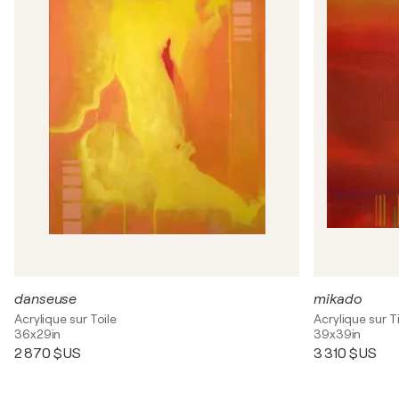
danseuse
mikado
Acrylique sur Toile
Acrylique sur T
36x29in
39x39in
2 870 $US
3 310 $US