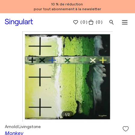
10 % de réduction
pour tout abonnement à la newsletter
(
0
)
( 0 )
1
/
2
Arnold Livingstone
Monkey