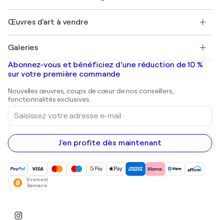
Protection acheteur
Emplois
+33 1 76 44 06 42
Henri Matisse
Découvrez une sélection d'art original
Œuvres d'art à vendre
Marc Chagall
Pablo Picasso
Tableaux à vendre
Salvador Dalí
Galeries
Tableaux abstraits à vendre
Banksy
Peintures à l'huile
Mr. Brainwash
Galeries d'art en France
Abonnez-vous et bénéficiez d’une réduction de 10 %
Peintures de paysage
Shepard Fairey
Galeries d'art en Belgique
sur votre première commande
Estampes
Sculptures
Nouvelles œuvres, coups de cœur de nos conseillers,
Peintures acryliques
fonctionnalités exclusives.
Saisissez
votre
adresse
e-
mail
J'en profite dès maintenant
Virement
bancaire