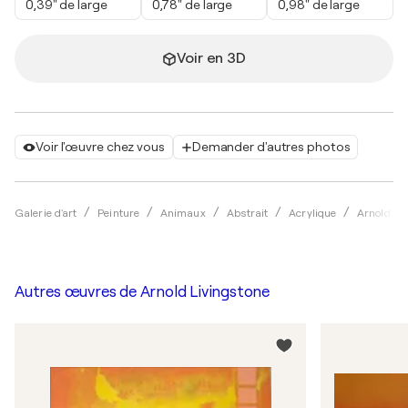
0,39" de large
0,78" de large
0,98" de large
Voir en 3D
Voir l'œuvre chez vous
Demander d'autres photos
Galerie d'art
Peinture
Animaux
Abstrait
Acrylique
Arnold Li
Autres œuvres de
Arnold Livingstone