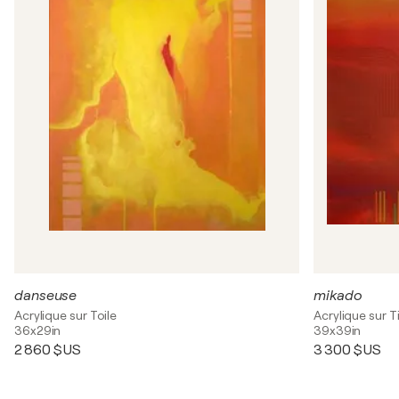
danseuse
mikado
Acrylique sur Toile
Acrylique sur T
36x29in
39x39in
2 860 $US
3 300 $US