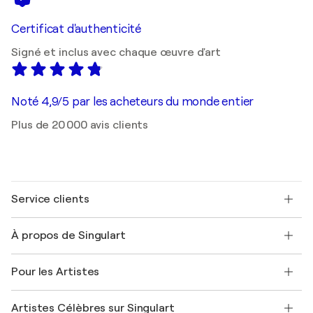
Certificat d'authenticité
Signé et inclus avec chaque œuvre d'art
Noté 4,9/5 par les acheteurs du monde entier
Plus de 20 000 avis clients
Service clients
Nous contacter
À propos de Singulart
Expédition
Politique de retour
A propos de nous
Témoignages de clients
Pour les Artistes
FAQ
Offrir une carte cadeau
Sociétés affiliées
Rejoignez notre programme commercial
Rejoindre Singulart en tant qu'artiste
Nos artistes
Mon compte
Artistes Célèbres sur Singulart
Se connecter en tant qu'Artiste
Magazine Singulart