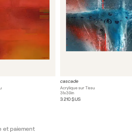
cascade
u
Acrylique sur Tissu
31x39in
3 210 $US
e et paiement