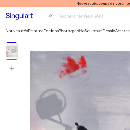
Nouveautés, coups de cœur, t
Rechercher 
New York
Photographie
Nouveautés
Peinture
Éditions
Photographie
Sculpture
Dessin
Artistes
Pop Art
Pablo Picasso