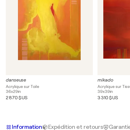
danseuse
mikado
Acrylique sur Toile
Acrylique sur Tiss
36x29in
39x39in
2 870 $US
3 310 $US
Information
Expédition et retours
Garanti