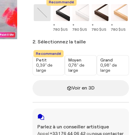
Recommandé
+
+
+
+
+
780 $US
780 $US
780 $US
780 $US
78
2. Sélectionnez la taille
Recommandé
Petit
Moyen
Grand
0,39" de
0,78" de
0,98" de
large
large
large
Voir en 3D
Parlez à un conseiller artistique
Appel
+33 1 76 44 06 42
ou
nous contacter