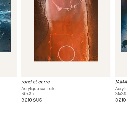
rond et carre
JAMAIC
Acrylique sur Toile
Acrylique
39x31in
31x39in
3 210 $US
3 210 $