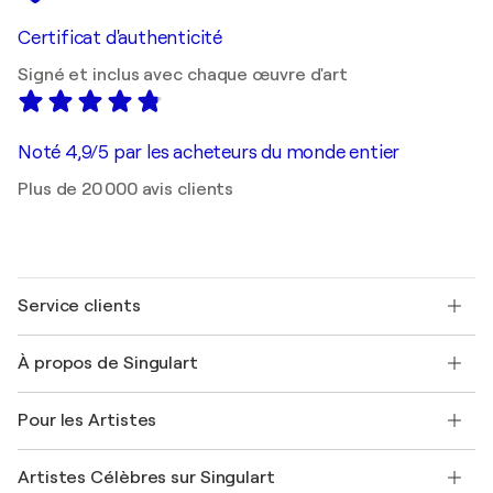
Certificat d'authenticité
Signé et inclus avec chaque œuvre d'art
Noté 4,9/5 par les acheteurs du monde entier
Plus de 20 000 avis clients
Service clients
Nous contacter
À propos de Singulart
Expédition
Politique de retour
A propos de nous
Témoignages de clients
Pour les Artistes
FAQ
Offrir une carte cadeau
Sociétés affiliées
Rejoignez notre programme commercial
Rejoindre Singulart en tant qu'artiste
Nos artistes
Mon compte
Artistes Célèbres sur Singulart
Se connecter en tant qu'Artiste
Magazine Singulart
Protection acheteur