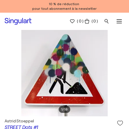
10 % de réduction
pour tout abonnement à la newsletter
(
0
)
( 0 )
1
/
18
Astrid Stoeppel
STREET Dots #1