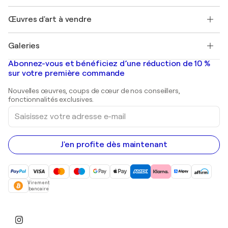
Emplois
+33 1 76 44 06 42
Henri Matisse
Découvrez une sélection d'art original
Œuvres d'art à vendre
Marc Chagall
Pablo Picasso
Tableaux à vendre
Salvador Dalí
Galeries
Tableaux abstraits à vendre
Banksy
Peintures à l'huile
Mr. Brainwash
Galeries d'art en France
Abonnez-vous et bénéficiez d’une réduction de 10 %
Peintures de paysage
Shepard Fairey
Galeries d'art en Belgique
sur votre première commande
Estampes
Sculptures
Nouvelles œuvres, coups de cœur de nos conseillers,
Peintures acryliques
fonctionnalités exclusives.
Saisissez
votre
adresse
e-
mail
J'en profite dès maintenant
Virement
bancaire