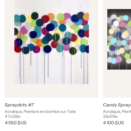
Spraydots #7
Candy Spray
Acrylique, Peinture en bombe sur Toile
Acrylique, Pei
47x39in
39x55in
4 550 $US
4 100 $US