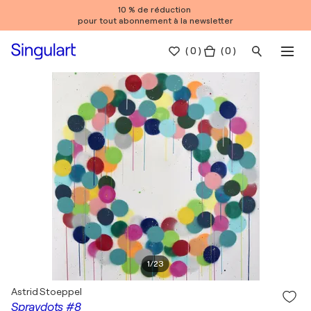
10 % de réduction
pour tout abonnement à la newsletter
(
0
)
( 0 )
1
/
23
Astrid Stoeppel
Spraydots #8