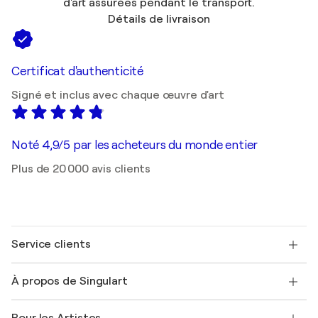
d'art assurées pendant le transport.
Détails de livraison
Certificat d'authenticité
Signé et inclus avec chaque œuvre d'art
Noté 4,9/5 par les acheteurs du monde entier
Plus de 20 000 avis clients
Service clients
Nous contacter
À propos de Singulart
Expédition
Politique de retour
A propos de nous
Témoignages de clients