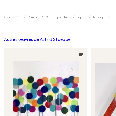
Galerie d'art
Peinture
Culture populaire
Pop art
Acrylique
As
Autres œuvres de
Astrid Stoeppel