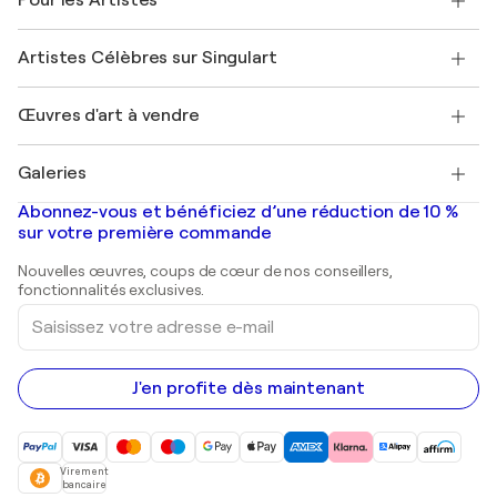
Pour les Artistes
FAQ
Offrir une carte cadeau
Sociétés affiliées
Rejoignez notre programme commercial
Rejoindre Singulart en tant qu'artiste
Nos artistes
Mon compte
Artistes Célèbres sur Singulart
Se connecter en tant qu'Artiste
Magazine Singulart
Protection acheteur
Emplois
+33 1 76 44 06 42
Henri Matisse
Découvrez une sélection d'art original
Œuvres d'art à vendre
Marc Chagall
Pablo Picasso
Tableaux à vendre
Salvador Dalí
Galeries
Tableaux abstraits à vendre
Banksy
Peintures à l'huile
Mr. Brainwash
Galeries d'art en France
Abonnez-vous et bénéficiez d’une réduction de 10 %
Peintures de paysage
Shepard Fairey
Galeries d'art en Belgique
sur votre première commande
Estampes
Sculptures
Nouvelles œuvres, coups de cœur de nos conseillers,
Peintures acryliques
fonctionnalités exclusives.
Saisissez
votre
adresse
e-
mail
J'en profite dès maintenant
Virement
bancaire