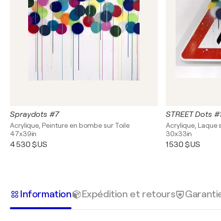
Spraydots #7
STREET Dots #
Acrylique, Peinture en bombe sur Toile
Acrylique, Laque 
47x39in
30x33in
4 530 $US
1 530 $US
Information
Expédition et retours
Garanti