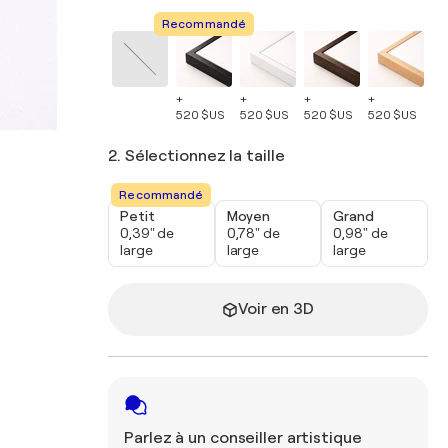
Recommandé
+
+
+
+
+
520 $US
520 $US
520 $US
520 $US
52
2. Sélectionnez la taille
Recommandé
Petit
Moyen
Grand
0,39" de
0,78" de
0,98" de
large
large
large
Voir en 3D
Parlez à un conseiller artistique