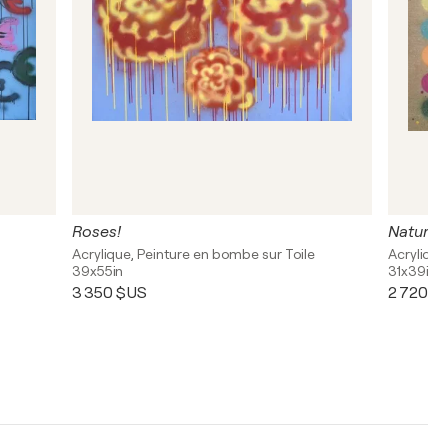
Roses!
Nature 
Acrylique, Peinture en bombe sur Toile
Acrylique
39x55in
31x39in
3 350 $US
2 720 $