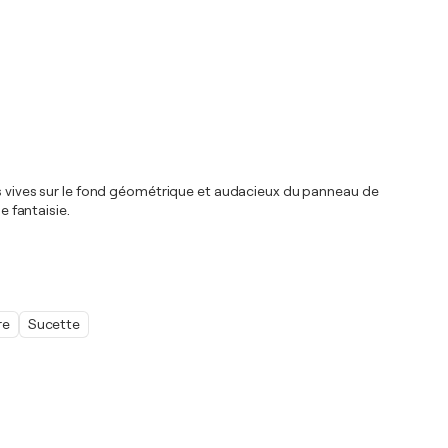
urs vives sur le fond géométrique et audacieux du panneau de
e fantaisie.
re
Sucette