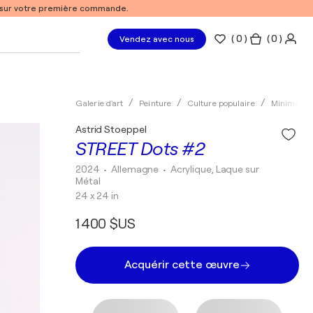
% sur votre première commande.
(
0
)
( 0 )
Vendez avec nous
Galerie d'art
Peinture
Culture populaire
Minimalis
Astrid Stoeppel
STREET Dots #2
2024
• Allemagne
•
Acrylique, Laque sur
Métal
24 x 24 in
1 400 $US
Acquérir cette œuvre