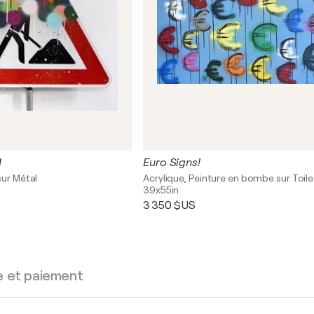
1
Euro Signs!
sur Métal
Acrylique, Peinture en bombe sur Toile
39x55in
3 350 $US
e et paiement