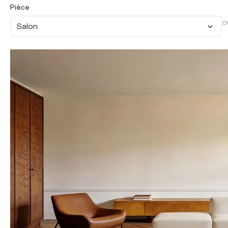
Pièce
O
Salon