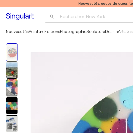
Nouveautés, coups de cœur, t
Rechercher 
New York
Photographie
Nouveautés
Peinture
Éditions
Photographie
Sculpture
Dessin
Artistes
Pop Art
Pablo Picasso