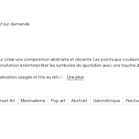
nt sur demande.
pour créer une composition abstraite et vibrante. Les points aux coule
ne invitation à réinterpréter les symboles du quotidien avec une touche d
alisation usagés et mis au rebut,
…
Lire plus
reet Art
Minimalisme
Pop art
Abstrait
Géométrique
Peintu