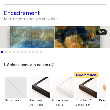
Encadrement
Mettez votre oeuvre en valeur
1
/
11
1. Sélectionnez la couleur
Recommandé
Sans cadre
Grain noir
Grain blanc
Bois foncé
Bois cla
+ 930 $US
+ 930 $US
+ 930 $US
+ 930 