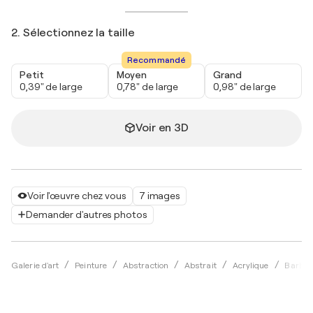
2. Sélectionnez la taille
Recommandé
Petit
Moyen
Grand
0,39" de large
0,78" de large
0,98" de large
Voir en 3D
Voir l'œuvre chez vous
7 images
Demander d'autres photos
Galerie d'art
Peinture
Abstraction
Abstrait
Acrylique
Barbar