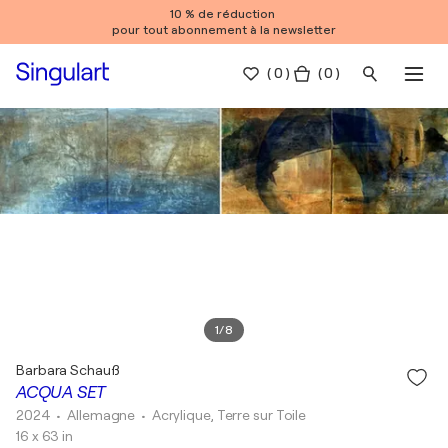
10 % de réduction
pour tout abonnement à la newsletter
(
0
)
( 0 )
1
/
8
Barbara Schauß
ACQUA SET
2024
• Allemagne
•
Acrylique, Terre sur Toile
16 x 63 in