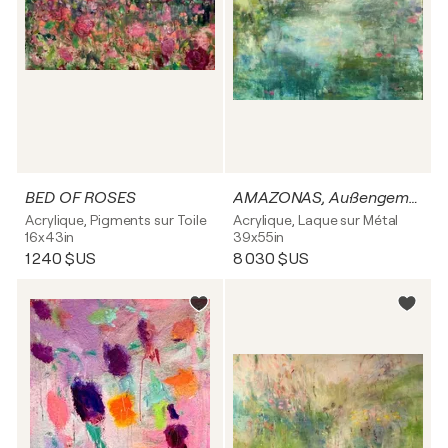
BED OF ROSES
AMAZONAS, Außengemälde
Acrylique, Pigments sur Toile
Acrylique, Laque sur Métal
16x43in
39x55in
1 240 $US
8 030 $US