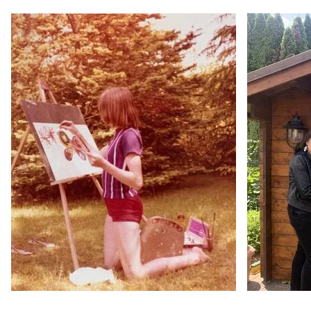
Bildern neu entdeckt
2010
Kunstpreis Alzey-Worms, Ausstellung Exponate /
Alsheimer Schloss - Alsheim, Allemagne
2010
mAINe ART Natur / Franck-Haus - Marktheidenfeld,
Allemagne
2008
Landschaft und Natur / Hotel Spitaler - Eppan,
Italie
2008
Impressio Artis / Sparkasse Worms-Alzey-Ried -
Worms, Allemagne