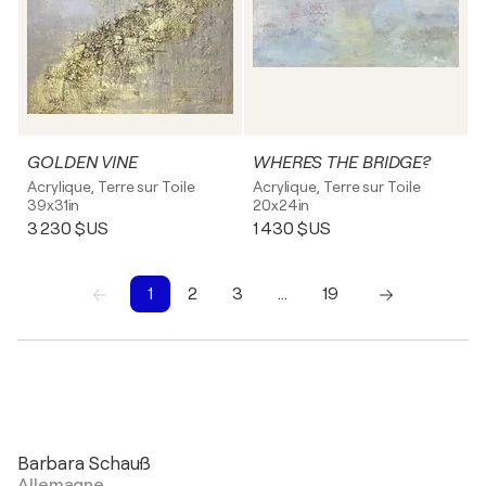
GOLDEN VINE
WHERE`S THE BRIDGE?
Acrylique, Terre sur Toile
Acrylique, Terre sur Toile
39x31in
20x24in
3 230 $US
1 430 $US
1
2
3
…
19
1
2
3
4
5
6
7
8
9
10
Barbara Schauß
Allemagne