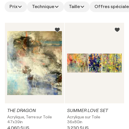
Prix
Technique
Taille
Offres spéciale
THE DRAGON
SUMMER LOVE SET
Acrylique, Terre sur Toile
Acrylique sur Toile
47x39in
36x80in
4 060 $US
3 230 $US