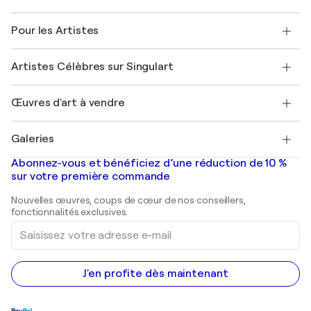
Politique de retour
A propos de nous
Témoignages de clients
Pour les Artistes
FAQ
Offrir une carte cadeau
Sociétés affiliées
Rejoignez notre programme commercial
Rejoindre Singulart en tant qu'artiste
Nos artistes
Mon compte
Artistes Célèbres sur Singulart
Se connecter en tant qu'Artiste
Magazine Singulart
Protection acheteur
Emplois
+33 1 76 44 06 42
Henri Matisse
Découvrez une sélection d'art original
Œuvres d'art à vendre
Marc Chagall
Pablo Picasso
Tableaux à vendre
Salvador Dalí
Galeries
Tableaux abstraits à vendre
Banksy
Peintures à l'huile
Mr. Brainwash
Galeries d'art en France
Abonnez-vous et bénéficiez d’une réduction de 10 %
Peintures de paysage
Shepard Fairey
Galeries d'art en Belgique
sur votre première commande
Estampes
Sculptures
Nouvelles œuvres, coups de cœur de nos conseillers,
Peintures acryliques
fonctionnalités exclusives.
Saisissez
votre
adresse
e-
mail
J'en profite dès maintenant