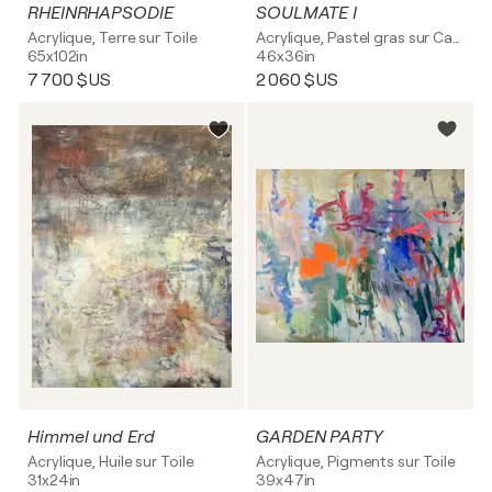
RHEINRHAPSODIE
SOULMATE I
Acrylique, Terre sur Toile
Acrylique, Pastel gras sur Carton
65x102in
46x36in
7 700 $US
2 060 $US
Himmel und Erd
GARDEN PARTY
Acrylique, Huile sur Toile
Acrylique, Pigments sur Toile
31x24in
39x47in