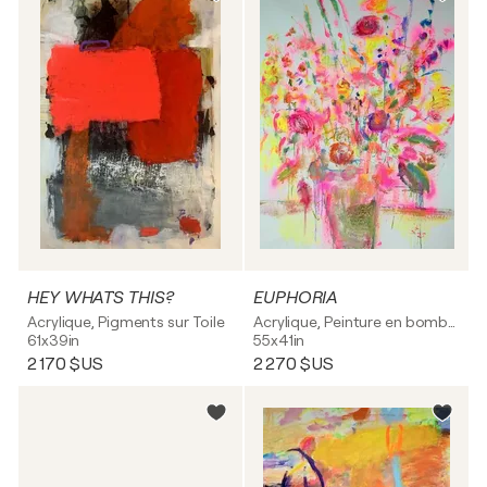
HEY WHAT`S THIS?
EUPHORIA
Acrylique, Pigments sur Toile
Acrylique, Peinture en bombe sur Toile
61x39in
55x41in
2 170 $US
2 270 $US