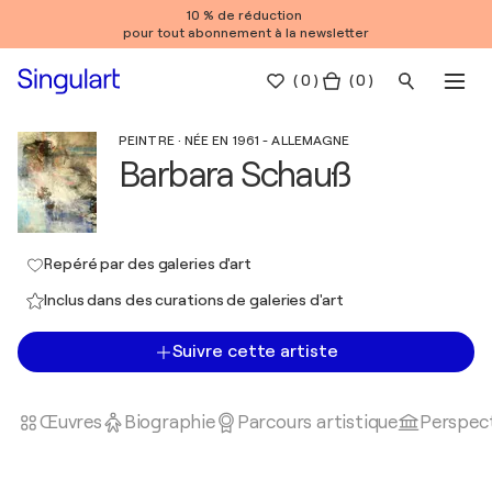
10 % de réduction
pour tout abonnement à la newsletter
(
0
)
( 0 )
PEINTRE · NÉE EN 1961 - ALLEMAGNE
Barbara Schauß
Repéré par des galeries d'art
Inclus dans des curations de galeries d'art
Suivre cette artiste
Œuvres
Biographie
Parcours artistique
Perspect