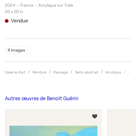
2024
• France
•
Acrylique sur Toile
20 x 20 in
Vendue
11 images
Galerie d'art
Peinture
Paysage
Semi-abstrait
Acrylique
Beno
Autres œuvres de
Benoît Guérin