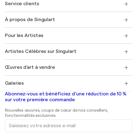
Service clients
Nous contacter
À propos de Singulart
Expédition
Politique de retour
A propos de nous
Témoignages de clients
Pour les Artistes
FAQ
Offrir une carte cadeau
Sociétés affiliées
Rejoignez notre programme commercial
Rejoindre Singulart en tant qu'artiste
Nos artistes
Mon compte
Artistes Célèbres sur Singulart
Se connecter en tant qu'Artiste
Magazine Singulart
Protection acheteur
Emplois
+33 1 76 44 06 42
Henri Matisse
Découvrez une sélection d'art original
Œuvres d'art à vendre
Marc Chagall
Pablo Picasso
Tableaux à vendre
Salvador Dalí
Galeries
Tableaux abstraits à vendre
Banksy
Peintures à l'huile
Mr. Brainwash
Galeries d'art en France
Abonnez-vous et bénéficiez d’une réduction de 10 %
Peintures de paysage
Shepard Fairey
Galeries d'art en Belgique
sur votre première commande
Estampes
Sculptures
Nouvelles œuvres, coups de cœur de nos conseillers,
Peintures acryliques
fonctionnalités exclusives.
Saisissez
votre
adresse