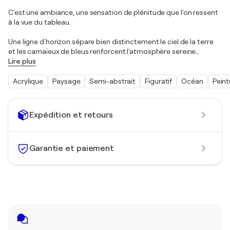
C'est une ambiance, une sensation de plénitude que l'on ressent
à la vue du tableau.
Une ligne d'horizon sépare bien distinctement le ciel de la terre
et les camaïeux de bleus renforcent l'atmosphère sereine
…
Lire plus
Acrylique
Paysage
Semi-abstrait
Figuratif
Océan
Peint
Expédition et retours
Garantie et paiement