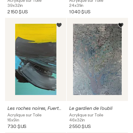
Acrylique sur Toile
Acrylique sur Toile
39x32in
24x31in
2 150 $US
1 040 $US
Les roches noires, Fuerteventura
Le gardien de l'oubli
Acrylique sur Toile
Acrylique sur Toile
16x9in
46x32in
730 $US
2 550 $US