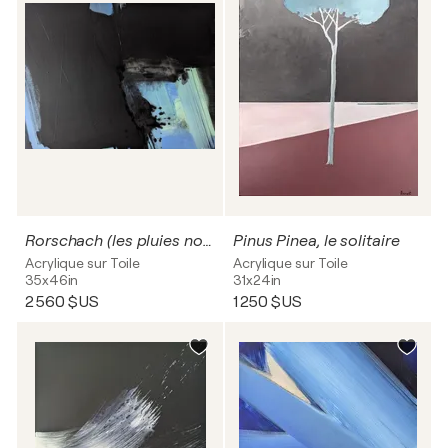
Rorschach (les pluies noires)
Pinus Pinea, le solitaire
Acrylique sur Toile
Acrylique sur Toile
35x46in
31x24in
2 560 $US
1 250 $US