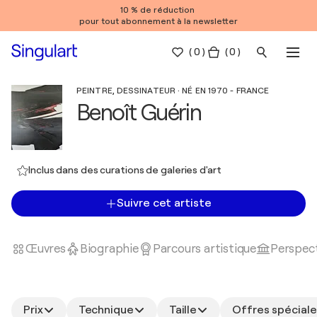
10 % de réduction
pour tout abonnement à la newsletter
(
0
)
( 0 )
PEINTRE, DESSINATEUR · NÉ EN 1970 - FRANCE
Benoît Guérin
Inclus dans des curations de galeries d'art
Suivre cet artiste
Œuvres
Biographie
Parcours artistique
Perspect
Prix
Technique
Taille
Offres spéciale