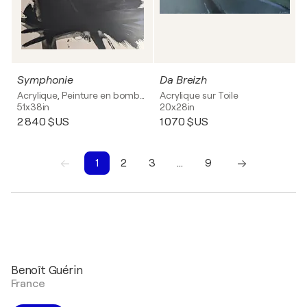
Symphonie
Da Breizh
Acrylique, Peinture en bombe sur Toile
Acrylique sur Toile
51x38in
20x28in
2 840 $US
1 070 $US
1
2
3
…
9
1
2
3
4
5
6
7
8
9
Benoît Guérin
France