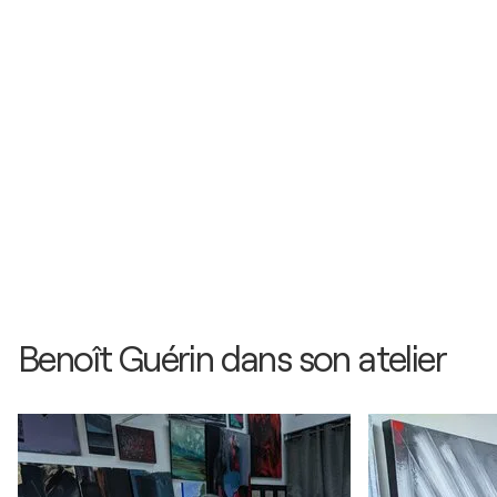
2014
Exposition individuelle - Benoît Guérin / Conseil
Général de la vienne - Poitiers, France
2013
Exposition personnelle / Groupama - Niort, France
2012
Exposition collective "Trempl'Art" /
Galerie Rivaud
-
Poitiers, France
Benoît Guérin dans son atelier