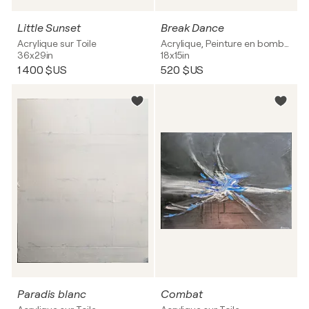
Little Sunset
Break Dance
Acrylique sur Toile
Acrylique, Peinture en bombe sur Toile
36x29in
18x15in
1 400 $US
520 $US
Paradis blanc
Combat