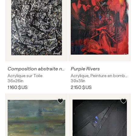
Composition abstraite n°48
Purple Rivers
Acrylique sur Toile
Acrylique, Peinture en bombe sur Toile
36x26in
39x31in
1 160 $US
2 150 $US