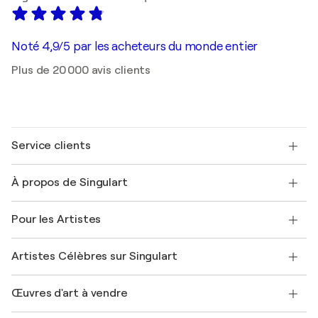
Noté 4,9/5 par les acheteurs du monde entier
Plus de 20 000 avis clients
Service clients
Nous contacter
À propos de Singulart
Expédition
Politique de retour
A propos de nous
Témoignages de clients
Pour les Artistes
FAQ
Offrir une carte cadeau
Sociétés affiliées
Rejoignez notre programme commercial
Rejoindre Singulart en tant qu'artiste
Nos artistes
Mon compte
Artistes Célèbres sur Singulart
Se connecter en tant qu'Artiste
Magazine Singulart
Protection acheteur
Emplois
+33 1 76 44 06 42
Henri Matisse
Découvrez une sélection d'art original
Œuvres d'art à vendre
Marc Chagall
Pablo Picasso