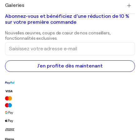
Tableaux à vendre
Salvador Dalí
Galeries
Tableaux abstraits à vendre
Banksy
Peintures à l'huile
Mr. Brainwash
Galeries d'art en France
Abonnez-vous et bénéficiez d’une réduction de 10 %
Peintures de paysage
Shepard Fairey
Galeries d'art en Belgique
sur votre première commande
Estampes
Sculptures
Nouvelles œuvres, coups de cœur de nos conseillers,
Peintures acryliques
fonctionnalités exclusives.
Saisissez
votre
adresse
e-
mail
J'en profite dès maintenant