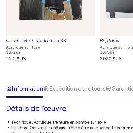
Composition abstraite n°43
Ruptures
Acrylique sur Toile
Acrylique sur Toil
36x29in
39x39in
1 410 $US
2 920 $US
Information
Expédition et retours
Garanti
Détails de l'œuvre
Technique
:
Acrylique, Peinture en bombe sur Toile
Finitions
:
Oeuvre sur châssis. Prête à être accrochée. Encadre