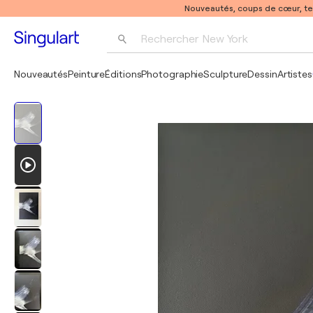
Nouveautés, coups de cœur, t
Rechercher 
New York
Photographie
Nouveautés
Peinture
Éditions
Photographie
Sculpture
Dessin
Artistes
Pop Art
Pablo Picasso