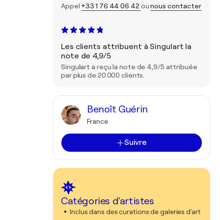
Appel
+33 1 76 44 06 42
ou
nous contacter
Les clients attribuent à Singulart la
note de 4,9/5
Singulart a reçu la note de 4,9/5 attribuée
par plus de 20 000 clients.
Benoît Guérin
France
Suivre
Catégories d'artistes
Inclus dans des curations de galeries d'art