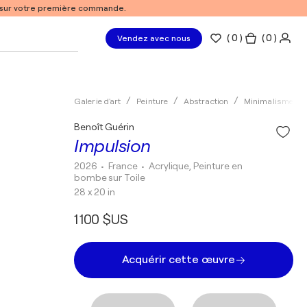
% sur votre première commande.
(
0
)
( 0 )
Vendez avec nous
Galerie d'art
Peinture
Abstraction
Minimalisme
Benoît Guérin
Impulsion
2026
• France
•
Acrylique, Peinture en
bombe sur Toile
28 x 20 in
1 100 $US
Acquérir cette œuvre