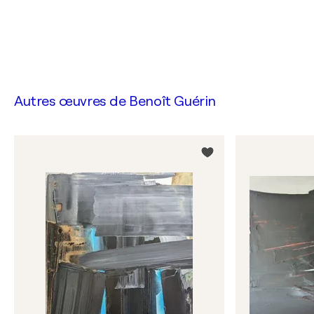
Autres œuvres de
Benoît Guérin