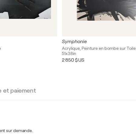
Symphonie
e
Acrylique, Peinture en bombe sur Toile
51x38in
2 850 $US
e et paiement
ment sur demande.