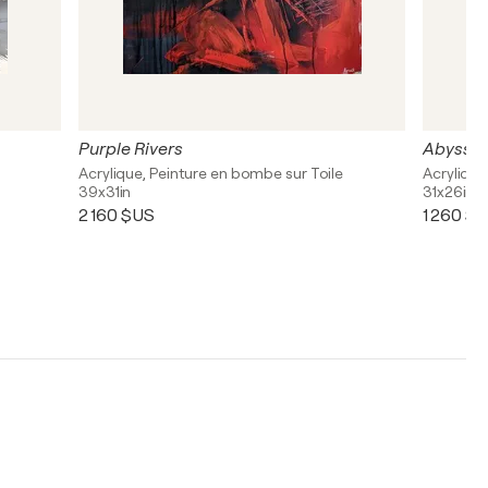
Purple Rivers
Abysse
Acrylique, Peinture en bombe sur Toile
Acrylique
39x31in
31x26in
2 160 $US
1 260 $