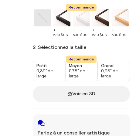
Recommandé
+
+
+
+
+
530 $US
530 $US
530 $US
530 $US
53
2. Sélectionnez la taille
Recommandé
Petit
Moyen
Grand
0,39" de
0,78" de
0,98" de
large
large
large
Voir en 3D
Parlez à un conseiller artistique