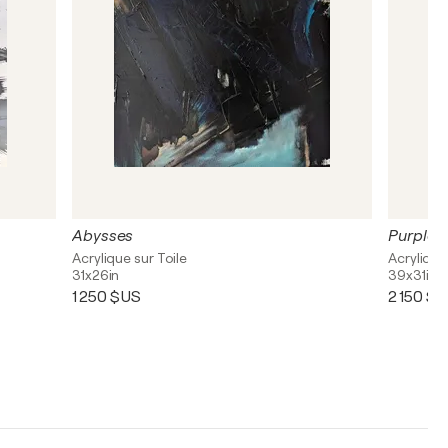
Abysses
Purple R
Acrylique sur Toile
Acrylique
31x26in
39x31in
1 250 $US
2 150 $