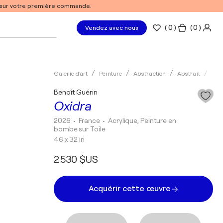
% sur votre première commande.
(
0
)
( 0 )
Vendez avec nous
Galerie d'art
Peinture
Abstraction
Abstrait
Acry
Benoît Guérin
Oxidra
2026
• France
•
Acrylique, Peinture en
bombe sur Toile
46 x 32 in
2 530 $US
Acquérir cette œuvre