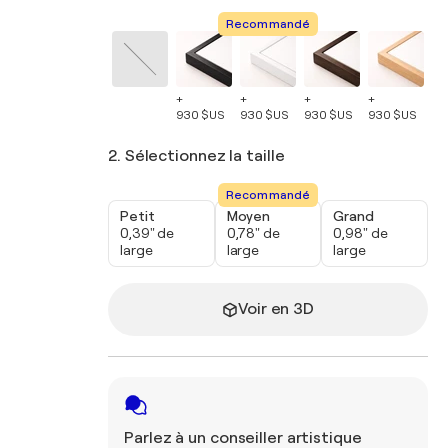
Recommandé
+
+
+
+
+
930 $US
930 $US
930 $US
930 $US
93
2. Sélectionnez la taille
Recommandé
Petit
Moyen
Grand
0,39" de
0,78" de
0,98" de
large
large
large
Voir en 3D
Parlez à un conseiller artistique