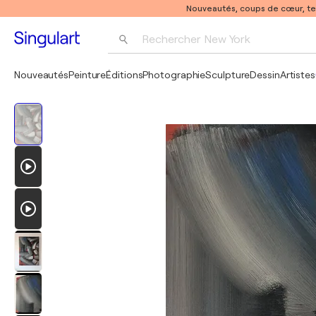
Nouveautés, coups de cœur, t
Rechercher 
New York
Photographie
Nouveautés
Peinture
Éditions
Photographie
Sculpture
Dessin
Artistes
Pop Art
Pablo Picasso