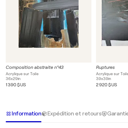
Composition abstraite n°43
Ruptures
Acrylique sur Toile
Acrylique sur Toil
36x29in
39x39in
1 390 $US
2 920 $US
Information
Expédition et retours
Garanti