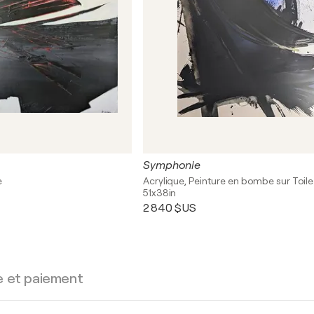
Symphonie
e
Acrylique, Peinture en bombe sur Toile
51x38in
2 840 $US
e et paiement