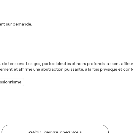
ment sur demande.
de tensions. Les gris, parfois bleutés et noirs profonds laissent affl
ement et affirme une abstraction puissante, à la fois physique et con
ssionnisme
Voir l'œuvre chez vous
U