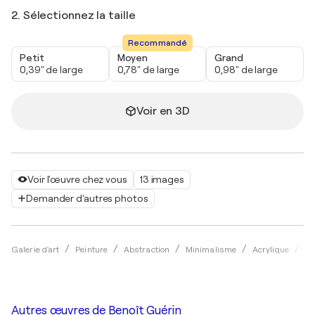
2. Sélectionnez la taille
Recommandé
Petit
Moyen
Grand
0,39" de large
0,78" de large
0,98" de large
Voir en 3D
Voir l'œuvre chez vous
13 images
Demander d'autres photos
Galerie d'art
Peinture
Abstraction
Minimalisme
Acrylique
Be
Autres œuvres de
Benoît Guérin