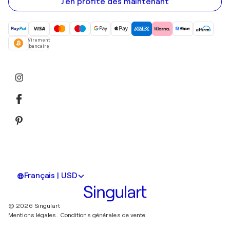
mail
J'en profite dès maintenant
Virement
bancaire
Français | USD
© 2026 Singulart
Mentions légales.
Conditions générales de vente