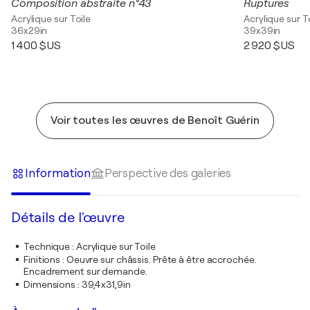
Composition abstraite n°43
Ruptures
Acrylique sur Toile
Acrylique sur T
36x29in
39x39in
1 400 $US
2 920 $US
Voir toutes les œuvres de Benoît Guérin
Information
Perspective des galeries
Détails de l'œuvre
Technique
:
Acrylique sur Toile
Finitions
:
Oeuvre sur châssis. Prête à être accrochée.
Encadrement sur demande.
Dimensions
:
39,4x31,9in