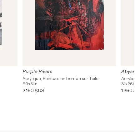
Purple Rivers
Abysse
Acrylique, Peinture en bombe sur Toile
Acrylique
39x31in
31x26in
2 160 $US
1 260 $