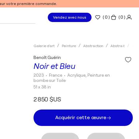
% sur votre première commande.
(
0
)
( 0 )
Vendez avec nous
Galerie d'art
Peinture
Abstraction
Abstrait
Acry
Benoît Guérin
Noir et Bleu
2023
• France
•
Acrylique, Peinture en
bombe sur Toile
51 x 38 in
2 850 $US
Acquérir cette œuvre