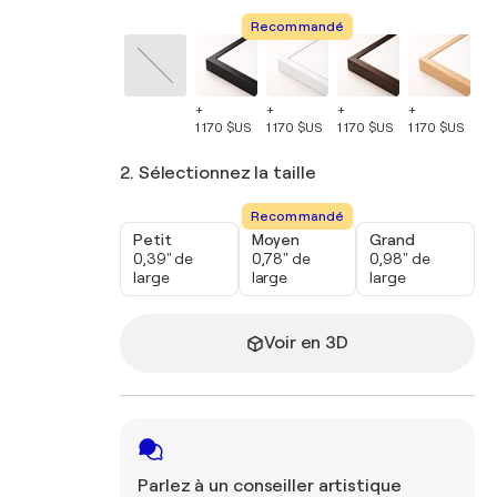
Recommandé
+
+
+
+
+
1 170 $US
1 170 $US
1 170 $US
1 170 $US
1 
2. Sélectionnez la taille
Recommandé
Petit
Moyen
Grand
0,39" de
0,78" de
0,98" de
large
large
large
Voir en 3D
Parlez à un conseiller artistique