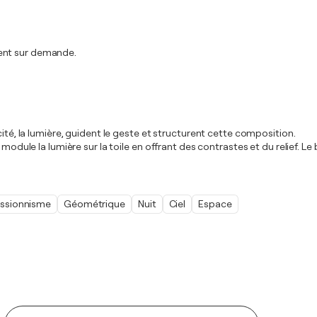
ment sur demande.
cité, la lumière, guident le geste et structurent cette composition.
odule la lumière sur la toile en offrant des contrastes et du relief. Le ble
ssionnisme
Géométrique
Nuit
Ciel
Espace