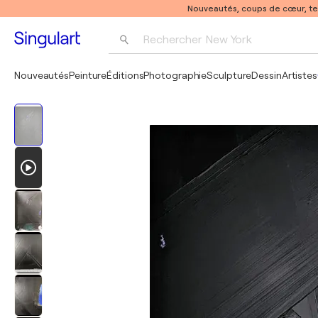
Nouveautés, coups de cœur, t
Rechercher 
New York
Photographie
Nouveautés
Peinture
Éditions
Photographie
Sculpture
Dessin
Artistes
Pop Art
Pablo Picasso