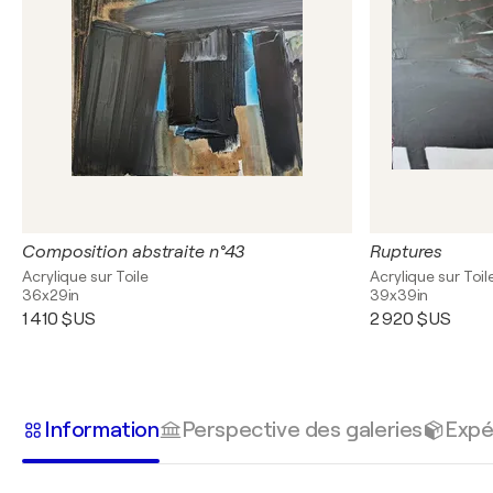
Composition abstraite n°43
Ruptures
Acrylique sur Toile
Acrylique sur Toil
36x29in
39x39in
1 410 $US
2 920 $US
Information
Perspective des galeries
Expé