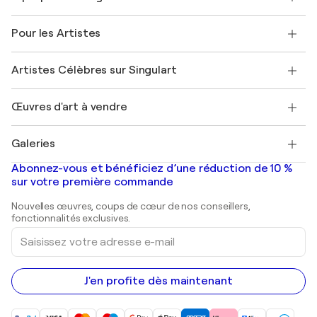
Politique de retour
A propos de nous
Témoignages de clients
Pour les Artistes
FAQ
Offrir une carte cadeau
Sociétés affiliées
Rejoignez notre programme commercial
Rejoindre Singulart en tant qu'artiste
Nos artistes
Mon compte
Artistes Célèbres sur Singulart
Se connecter en tant qu'Artiste
Magazine Singulart
Protection acheteur
Emplois
+33 1 76 44 06 42
Henri Matisse
Découvrez une sélection d'art original
Œuvres d'art à vendre
Marc Chagall
Pablo Picasso
Tableaux à vendre
Salvador Dalí
Galeries
Tableaux abstraits à vendre
Banksy
Peintures à l'huile
Mr. Brainwash
Galeries d'art en France
Abonnez-vous et bénéficiez d’une réduction de 10 %
Peintures de paysage
Shepard Fairey
Galeries d'art en Belgique
sur votre première commande
Estampes
Sculptures
Nouvelles œuvres, coups de cœur de nos conseillers,
Peintures acryliques
fonctionnalités exclusives.
Saisissez
votre
adresse
e-
mail
J'en profite dès maintenant