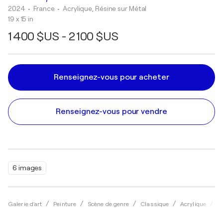
2024
• France
•
Acrylique, Résine sur Métal
19 x 15 in
1 400 $US - 2 100 $US
Renseignez-vous pour acheter
Renseignez-vous pour vendre
6 images
Galerie d'art
Peinture
Scène de genre
Classique
Acrylique
B