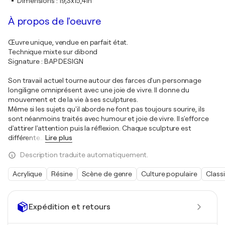
Dimensions
:
19,3x15,4in
À propos de l'oeuvre
Œuvre unique, vendue en parfait état.
Technique mixte sur dibond
Signature : BAP DESIGN
Son travail actuel tourne autour des farces d'un personnage
longiligne omniprésent avec une joie de vivre. Il donne du
mouvement et de la vie à ses sculptures.
Même si les sujets qu'il aborde ne font pas toujours sourire, ils
sont néanmoins traités avec humour et joie de vivre. Il s'efforce
d'attirer l'attention puis la réflexion. Chaque sculpture est
différente
…
Lire plus
Description traduite automatiquement.
Acrylique
Résine
Scène de genre
Culture populaire
Class
Expédition et retours