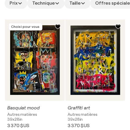
Prix
Technique
Taille
Offres spéciale
Choisi pour vous
Basquiat mood
Graffiti art
Autres matières
Autres matières
39x28in
39x28in
3 370 $US
3 370 $US