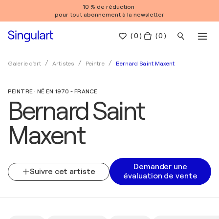
10 % de réduction
pour tout abonnement à la newsletter
(
0
)
( 0 )
Bernard Saint Maxent
Galerie d'art
Artistes
Peintre
PEINTRE · NÉ EN 1970 - FRANCE
Bernard Saint
Maxent
Demander une
Suivre cet artiste
évaluation de vente