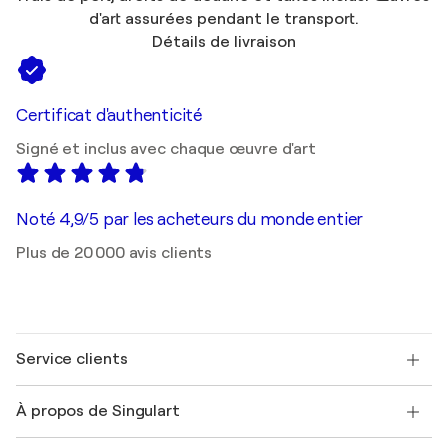
d'art assurées pendant le transport.
Détails de livraison
Certificat d'authenticité
Signé et inclus avec chaque œuvre d'art
Noté 4,9/5 par les acheteurs du monde entier
Plus de 20 000 avis clients
Service clients
Nous contacter
À propos de Singulart
Expédition
Politique de retour
A propos de nous