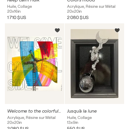
Keep calm Hulk
Colors mood
Huile, Collage
Acrylique, Résine sur Métal
20x16in
20x20in
1 710 $US
2 080 $US
Welcome to the colorful side
Jusqu'à la lune
Acrylique, Résine sur Métal
Huile, Collage
20x20in
13x9in
2 080 $US
550 $US