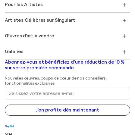
Témoignages de clients
Pour les Artistes
FAQ
Offrir une carte cadeau
Sociétés affiliées
Rejoignez notre programme commercial
Rejoindre Singulart en tant qu'artiste
Nos artistes
Mon compte
Artistes Célèbres sur Singulart
Se connecter en tant qu'Artiste
Magazine Singulart
Protection acheteur
Emplois
+33 1 76 44 06 42
Henri Matisse
Découvrez une sélection d'art original
Œuvres d'art à vendre
Marc Chagall
Pablo Picasso
Tableaux à vendre
Salvador Dalí
Galeries
Tableaux abstraits à vendre
Banksy
Peintures à l'huile
Mr. Brainwash
Galeries d'art en France
Abonnez-vous et bénéficiez d’une réduction de 10 %
Peintures de paysage
Shepard Fairey
Galeries d'art en Belgique
sur votre première commande
Estampes
Sculptures
Nouvelles œuvres, coups de cœur de nos conseillers,
Peintures acryliques
fonctionnalités exclusives.
Saisissez
votre
adresse
e-
mail
J'en profite dès maintenant