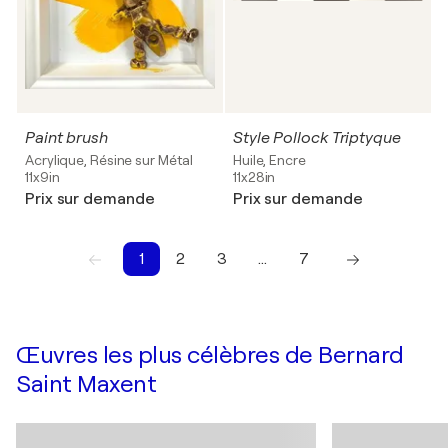
Paint brush
Style Pollock Triptyque
Acrylique, Résine sur Métal
Huile, Encre
11x9in
11x28in
Prix sur demande
Prix sur demande
1
2
3
…
7
1
2
3
4
5
6
7
Œuvres les plus célèbres de Bernard
Saint Maxent