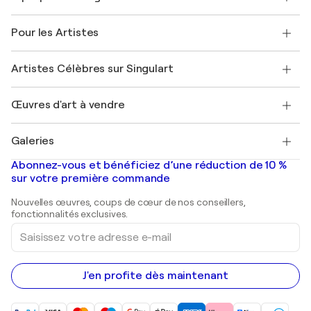
Politique de retour
A propos de nous
Témoignages de clients
Pour les Artistes
FAQ
Offrir une carte cadeau
Sociétés affiliées
Rejoignez notre programme commercial
Rejoindre Singulart en tant qu'artiste
Nos artistes
Mon compte
Artistes Célèbres sur Singulart
Se connecter en tant qu'Artiste
Magazine Singulart
Protection acheteur
Emplois
+33 1 76 44 06 42
Henri Matisse
Découvrez une sélection d'art original
Œuvres d'art à vendre
Marc Chagall
Pablo Picasso
Tableaux à vendre
Salvador Dalí
Galeries
Tableaux abstraits à vendre
Banksy
Peintures à l'huile
Mr. Brainwash
Galeries d'art en France
Abonnez-vous et bénéficiez d’une réduction de 10 %
Peintures de paysage
Shepard Fairey
Galeries d'art en Belgique
sur votre première commande
Estampes
Sculptures
Nouvelles œuvres, coups de cœur de nos conseillers,
Peintures acryliques
fonctionnalités exclusives.
Saisissez
votre
adresse
e-
mail
J'en profite dès maintenant