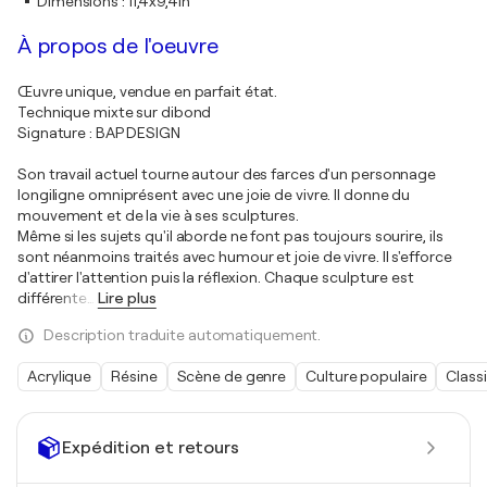
Dimensions
:
11,4x9,4in
À propos de l'oeuvre
Œuvre unique, vendue en parfait état.
Technique mixte sur dibond
Signature : BAP DESIGN
Son travail actuel tourne autour des farces d'un personnage
longiligne omniprésent avec une joie de vivre. Il donne du
mouvement et de la vie à ses sculptures.
Même si les sujets qu'il aborde ne font pas toujours sourire, ils
sont néanmoins traités avec humour et joie de vivre. Il s'efforce
d'attirer l'attention puis la réflexion. Chaque sculpture est
différente
…
Lire plus
Description traduite automatiquement.
Acrylique
Résine
Scène de genre
Culture populaire
Class
Expédition et retours