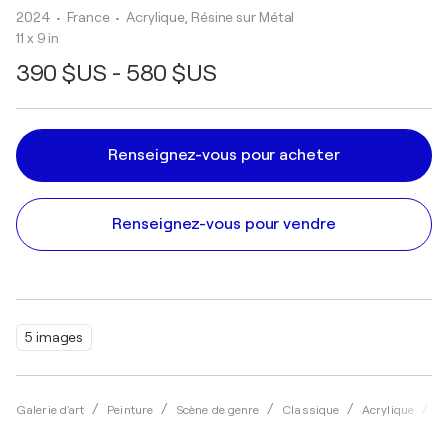
2024
• France
•
Acrylique, Résine sur Métal
11 x 9 in
390 $US - 580 $US
Renseignez-vous pour acheter
Renseignez-vous pour vendre
5 images
Galerie d'art
Peinture
Scène de genre
Classique
Acrylique
B