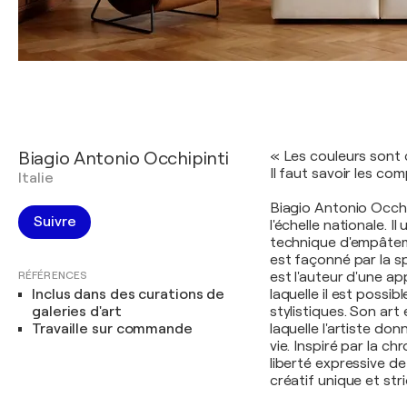
Biagio Antonio Occhipinti
« Les couleurs sont
Il faut savoir les c
Italie
Biagio Antonio Occhip
Suivre
l'échelle nationale. I
technique d'empâtem
est façonné par la sp
RÉFÉRENCES
est l'auteur d'une a
Inclus dans des curations de
laquelle il est possi
galeries d'art
stylistiques. Son art
Travaille sur commande
laquelle l'artiste do
vie. Inspiré par la ch
liberté expressive de
créatif unique et st