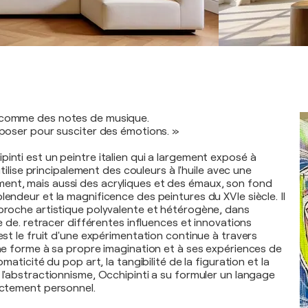
 comme des notes de musique.
omposer pour susciter des émotions. »
inti est un peintre italien qui a largement exposé à
l utilise principalement des couleurs à l'huile avec une
ent, mais aussi des acryliques et des émaux, son fond
lendeur et la magnificence des peintures du XVIe siècle. Il
pproche artistique polyvalente et hétérogène, dans
ble de. retracer différentes influences et innovations
 est le fruit d'une expérimentation continue à travers
nne forme à sa propre imagination et à ses expériences de
romaticité du pop art, la tangibilité de la figuration et la
 l'abstractionnisme, Occhipinti a su formuler un langage
rictement personnel.