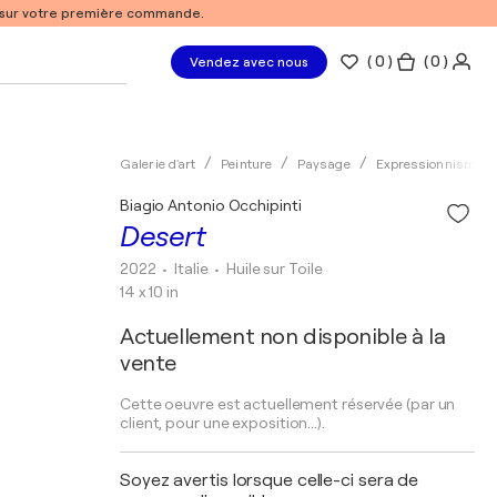
% sur votre première commande.
(
0
)
( 0 )
Vendez avec nous
Galerie d'art
Peinture
Paysage
Expressionnisme
Biagio Antonio Occhipinti
Desert
2022
• Italie
•
Huile sur Toile
14 x 10 in
Actuellement non disponible à la
vente
Cette oeuvre est actuellement réservée (par un
client, pour une exposition...).
Soyez avertis lorsque celle-ci sera de