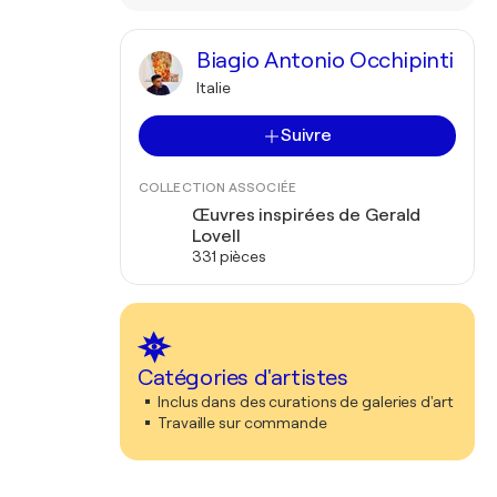
Biagio Antonio Occhipinti
Italie
Suivre
COLLECTION ASSOCIÉE
Œuvres inspirées de Gerald
Lovell
331 pièces
Catégories d'artistes
Inclus dans des curations de galeries d'art
Travaille sur commande