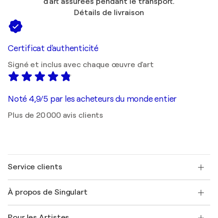
d'art assurées pendant le transport.
Détails de livraison
Certificat d'authenticité
Signé et inclus avec chaque œuvre d'art
Noté 4,9/5 par les acheteurs du monde entier
Plus de 20 000 avis clients
Service clients
Nous contacter
À propos de Singulart
Expédition
Politique de retour
A propos de nous
Témoignages de clients
Pour les Artistes