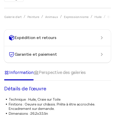
Galerie d'art
Peinture
Animaux
Expressionnisme
Huile
Biagi
Expédition et retours
Garantie et paiement
Information
Perspective des galeries
Détails de l'œuvre
Technique
:
Huile, Craie sur Toile
Finitions
:
Oeuvre sur châssis. Prête à être accrochée.
Encadrement sur demande.
Dimensions
:
26,2x33,1in