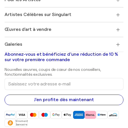
FAQ
Offrir une carte cadeau
Sociétés affiliées
Rejoignez notre programme commercial
Rejoindre Singulart en tant qu'artiste
Nos artistes
Mon compte
Artistes Célèbres sur Singulart
Se connecter en tant qu'Artiste
Magazine Singulart
Protection acheteur
Emplois
+33 1 76 44 06 42
Henri Matisse
Découvrez une sélection d'art original
Œuvres d'art à vendre
Marc Chagall
Pablo Picasso
Tableaux à vendre
Salvador Dalí
Galeries
Tableaux abstraits à vendre
Banksy
Peintures à l'huile
Mr. Brainwash
Galeries d'art en France
Abonnez-vous et bénéficiez d’une réduction de 10 %
Peintures de paysage
Shepard Fairey
Galeries d'art en Belgique
sur votre première commande
Estampes
Sculptures
Nouvelles œuvres, coups de cœur de nos conseillers,
Peintures acryliques
fonctionnalités exclusives.
Saisissez
votre
adresse
e-
mail
J'en profite dès maintenant
Virement
bancaire