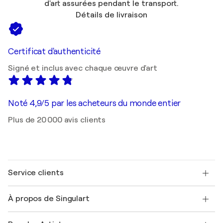
d'art assurées pendant le transport.
Détails de livraison
Certificat d'authenticité
Signé et inclus avec chaque œuvre d'art
Noté 4,9/5 par les acheteurs du monde entier
Plus de 20 000 avis clients
Service clients
Nous contacter
À propos de Singulart
Expédition
Politique de retour
A propos de nous
Témoignages de clients