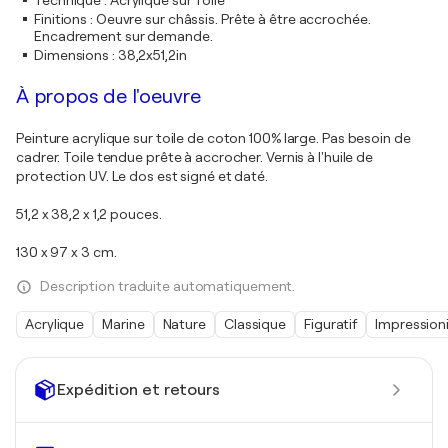
Technique
:
Acrylique sur Toile
Finitions
:
Oeuvre sur châssis. Prête à être accrochée.
Encadrement sur demande.
Dimensions
:
38,2x51,2in
À propos de l'oeuvre
Peinture acrylique sur toile de coton 100% large. Pas besoin de
cadrer. Toile tendue prête à accrocher. Vernis à l'huile de
protection UV. Le dos est signé et daté.
51,2 x 38,2 x 1,2 pouces.
130 x 97 x 3 cm.
Description traduite automatiquement.
Acrylique
Marine
Nature
Classique
Figuratif
Impression
Expédition et retours