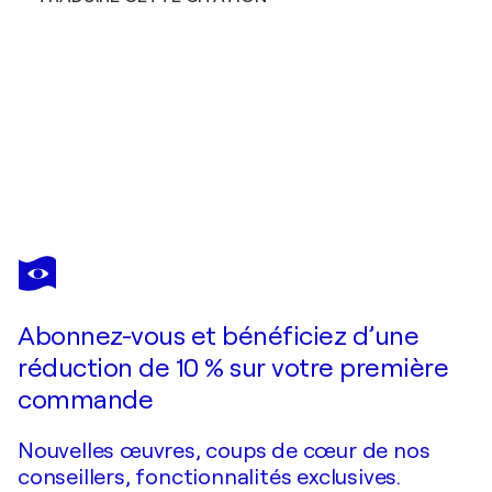
CARLOS
MARTIN
Vous avez adoré cette oeuvre mais elle est vendue ?
Gshore 6N
Abonnez-vous et bénéficiez d’une
Je passe commande
réduction de 10 % sur votre première
commande
Nouvelles œuvres, coups de cœur de nos
conseillers, fonctionnalités exclusives.