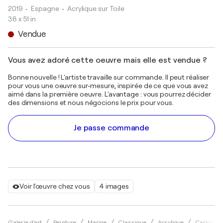
2019
• Espagne
•
Acrylique sur Toile
38 x 51 in
Vendue
Vous avez adoré cette oeuvre mais elle est vendue ?
Bonne nouvelle ! L'artiste travaille sur commande. Il peut réaliser
pour vous une oeuvre sur-mesure, inspirée de ce que vous avez
aimé dans la première oeuvre. L'avantage : vous pourrez décider
des dimensions et nous négocions le prix pour vous.
Je passe commande
Voir l'œuvre chez vous
4 images
Galerie d'art
Peinture
Marine
Classique
Acrylique
Carlos Ma