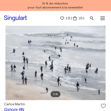
10 % de réduction
pour tout abonnement à la newsletter
(
0
)
( 0 )
1
/
4
Carlos Martin
Gshore 6N