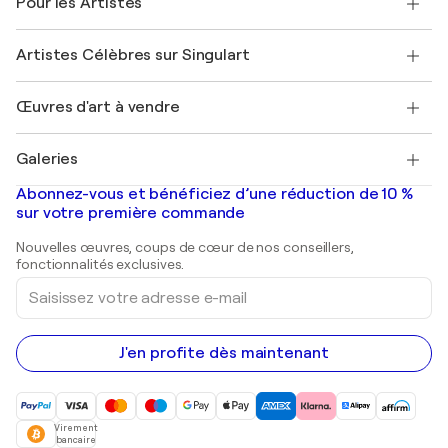
Pour les Artistes
FAQ
Offrir une carte cadeau
Sociétés affiliées
Rejoignez notre programme commercial
Rejoindre Singulart en tant qu'artiste
Nos artistes
Mon compte
Artistes Célèbres sur Singulart
Se connecter en tant qu'Artiste
Magazine Singulart
Protection acheteur
Emplois
+33 1 76 44 06 42
Henri Matisse
Découvrez une sélection d'art original
Œuvres d'art à vendre
Marc Chagall
Pablo Picasso
Tableaux à vendre
Salvador Dalí
Galeries
Tableaux abstraits à vendre
Banksy
Peintures à l'huile
Mr. Brainwash
Galeries d'art en France
Abonnez-vous et bénéficiez d’une réduction de 10 %
Peintures de paysage
Shepard Fairey
Galeries d'art en Belgique
sur votre première commande
Estampes
Sculptures
Nouvelles œuvres, coups de cœur de nos conseillers,
Peintures acryliques
fonctionnalités exclusives.
Saisissez
votre
adresse
e-
mail
J'en profite dès maintenant
Virement
bancaire