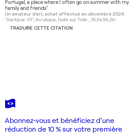
Portugal, a place where I often go on summer with my
family and friends."
Un amateur d'art, achat effectué en décembre 2024:
"Sanlúcar VII",
Acrylique, Huile sur Toile
,
25,6x36,2in
TRADUIRE CETTE CITATION
CARLOS
MARTIN
Vous avez adoré cette oeuvre mais elle est vendue ?
Playa de San Lorenzo I
Abonnez-vous et bénéficiez d’une
Je passe commande
réduction de 10 % sur votre première