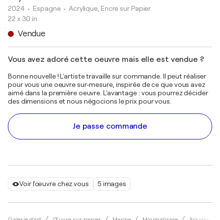
2024
• Espagne
•
Acrylique, Encre sur Papier
22 x 30 in
Vendue
Vous avez adoré cette oeuvre mais elle est vendue ?
Bonne nouvelle ! L'artiste travaille sur commande. Il peut réaliser
pour vous une oeuvre sur-mesure, inspirée de ce que vous avez
aimé dans la première oeuvre. L'avantage : vous pourrez décider
des dimensions et nous négocions le prix pour vous.
Je passe commande
Voir l'œuvre chez vous
5 images
Galerie d'art
Œuvre sur papier
Marine
Minimalisme
Acrylique