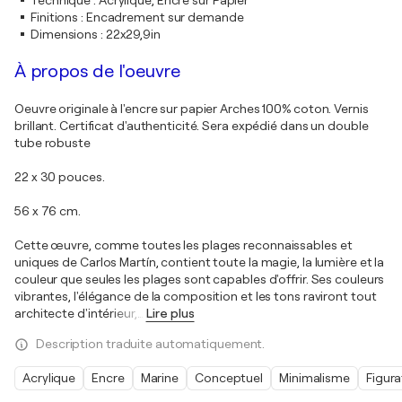
Technique
:
Acrylique, Encre sur Papier
Finitions
:
Encadrement sur demande
Dimensions
:
22x29,9in
À propos de l'oeuvre
Oeuvre originale à l'encre sur papier Arches 100% coton. Vernis
brillant. Certificat d'authenticité. Sera expédié dans un double
tube robuste
22 x 30 pouces.
56 x 76 cm.
Cette œuvre, comme toutes les plages reconnaissables et
uniques de Carlos Martín, contient toute la magie, la lumière et la
couleur que seules les plages sont capables d'offrir. Ses couleurs
vibrantes, l'élégance de la composition et les tons raviront tout
architecte d'intérieur,
…
Lire plus
Description traduite automatiquement.
Acrylique
Encre
Marine
Conceptuel
Minimalisme
Figura