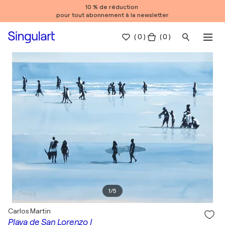
10 % de réduction
pour tout abonnement à la newsletter
(
0
)
( 0 )
1
/
5
Carlos Martin
Playa de San Lorenzo I