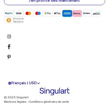
mail
J'en profite dès maintenant
Virement
bancaire
Français | USD
© 2026 Singulart
Mentions légales.
Conditions générales de vente