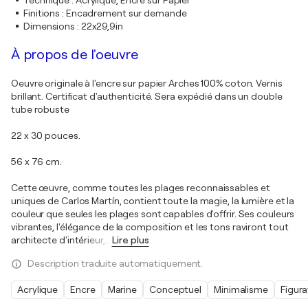
Technique
:
Acrylique, Encre sur Papier
Finitions
:
Encadrement sur demande
Dimensions
:
22x29,9in
À propos de l'oeuvre
Oeuvre originale à l'encre sur papier Arches 100% coton. Vernis
brillant. Certificat d'authenticité. Sera expédié dans un double
tube robuste
22 x 30 pouces.
56 x 76 cm.
Cette œuvre, comme toutes les plages reconnaissables et
uniques de Carlos Martín, contient toute la magie, la lumière et la
couleur que seules les plages sont capables d'offrir. Ses couleurs
vibrantes, l'élégance de la composition et les tons raviront tout
architecte d'intérieur,
…
Lire plus
Description traduite automatiquement.
Acrylique
Encre
Marine
Conceptuel
Minimalisme
Figura