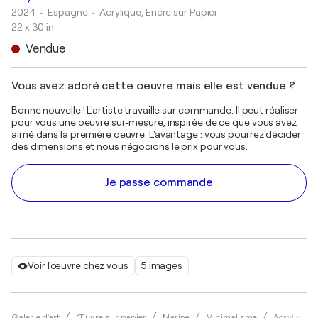
2024
• Espagne
•
Acrylique, Encre sur Papier
22 x 30 in
Vendue
Vous avez adoré cette oeuvre mais elle est vendue ?
Bonne nouvelle ! L'artiste travaille sur commande. Il peut réaliser
pour vous une oeuvre sur-mesure, inspirée de ce que vous avez
aimé dans la première oeuvre. L'avantage : vous pourrez décider
des dimensions et nous négocions le prix pour vous.
Je passe commande
Voir l'œuvre chez vous
5 images
Galerie d'art
Œuvre sur papier
Marine
Minimalisme
Acrylique