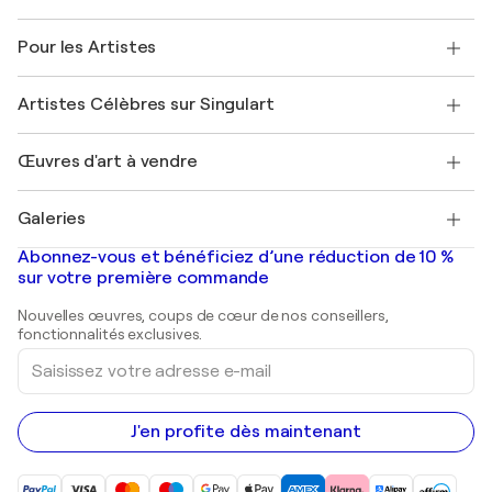
Politique de retour
A propos de nous
Témoignages de clients
Pour les Artistes
FAQ
Offrir une carte cadeau
Sociétés affiliées
Rejoignez notre programme commercial
Rejoindre Singulart en tant qu'artiste
Nos artistes
Mon compte
Artistes Célèbres sur Singulart
Se connecter en tant qu'Artiste
Magazine Singulart
Protection acheteur
Emplois
+33 1 76 44 06 42
Henri Matisse
Découvrez une sélection d'art original
Œuvres d'art à vendre
Marc Chagall
Pablo Picasso
Tableaux à vendre
Salvador Dalí
Galeries
Tableaux abstraits à vendre
Banksy
Peintures à l'huile
Mr. Brainwash
Galeries d'art en France
Abonnez-vous et bénéficiez d’une réduction de 10 %
Peintures de paysage
Shepard Fairey
Galeries d'art en Belgique
sur votre première commande
Estampes
Sculptures
Nouvelles œuvres, coups de cœur de nos conseillers,
Peintures acryliques
fonctionnalités exclusives.
Saisissez
votre
adresse
e-
mail
J'en profite dès maintenant