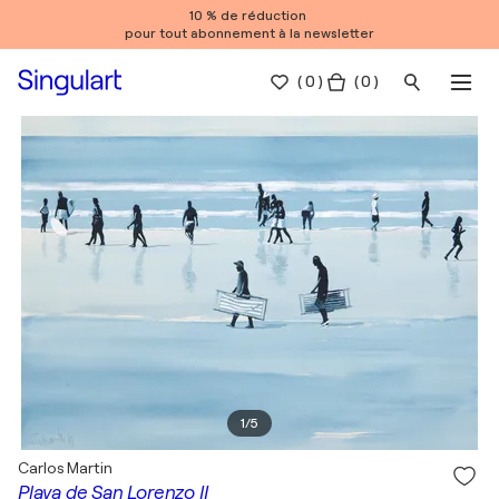
10 % de réduction
pour tout abonnement à la newsletter
(
0
)
( 0 )
1
/
5
Carlos Martin
Playa de San Lorenzo II