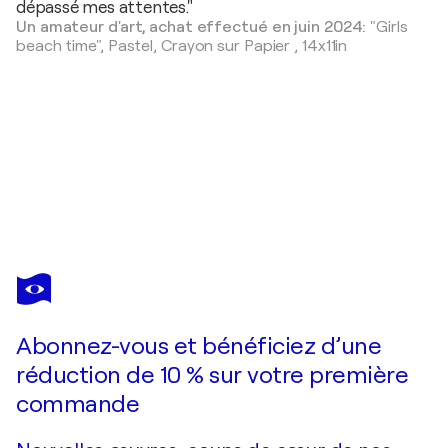
dépassé mes attentes."
Un amateur d'art, achat effectué en juin 2024:
"Girls
beach time",
Pastel, Crayon sur Papier
,
14x11in
CARLOS
MARTIN
Vous avez adoré cette oeuvre mais elle est vendue ?
Playa de San Lorenzo II
Abonnez-vous et bénéficiez d’une
Je passe commande
réduction de 10 % sur votre première
commande