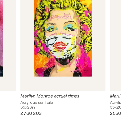
Marilyn Monroe actual times
Marilyn
Acrylique sur Toile
Acrylique
35x28in
35x28in
2 760 $US
2 550 $