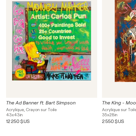
The Ad Banner ft. Bart Simpson
The King - Mo
Acrylique, Crayon sur Toile
Acrylique sur Toil
43x43in
35x28in
12 250 $US
2 550 $US