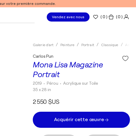
% sur votre première commande.
(
0
)
( 0 )
Vendez avec nous
Galerie d'art
Peinture
Portrait
Classique
Acryli
Carlos Pun
Mona Lisa Magazine
Portrait
2019
• Pérou
•
Acrylique sur Toile
35 x 28 in
2 550 $US
Acquérir cette œuvre