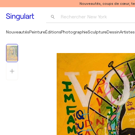
Nouveautés, coups de cœur, t
Rechercher 
New York
Photographie
Nouveautés
Peinture
Éditions
Photographie
Sculpture
Dessin
Artistes
Pop Art
Pablo Picasso