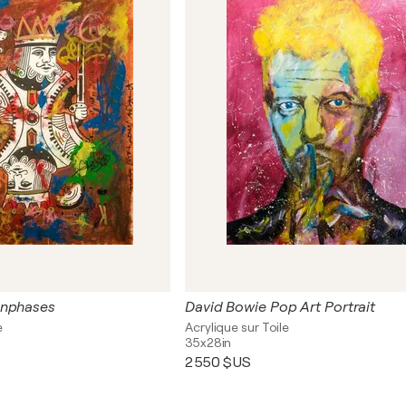
onphases
David Bowie Pop Art Portrait
e
Acrylique sur Toile
35x28in
2 550 $US