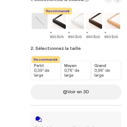
Recommandé
+
+
+
+
+
650 $US
650 $US
650 $US
650 $US
65
2. Sélectionnez la taille
Recommandé
Petit
Moyen
Grand
0,39" de
0,78" de
0,98" de
large
large
large
Voir en 3D