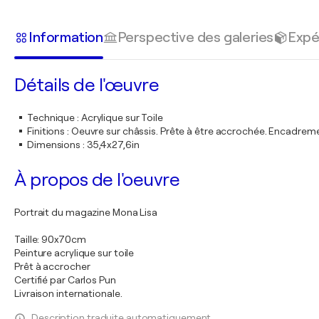
Information
Perspective des galeries
Expé
Détails de l'œuvre
Technique
:
Acrylique sur Toile
Finitions
:
Oeuvre sur châssis. Prête à être accrochée. Encadre
Dimensions
:
35,4x27,6in
À propos de l'oeuvre
Portrait du magazine Mona Lisa
Taille: 90x70cm
Peinture acrylique sur toile
Prêt à accrocher
Certifié par Carlos Pun
Livraison internationale.
Description traduite automatiquement.