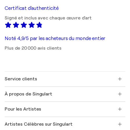
Certificat d'authenticité
Signé et inclus avec chaque œuvre d'art
Noté 4,9/5 par les acheteurs du monde entier
Plus de 20 000 avis clients
Service clients
Nous contacter
À propos de Singulart
Expédition
Politique de retour
A propos de nous
Témoignages de clients
Pour les Artistes
FAQ
Offrir une carte cadeau
Sociétés affiliées
Rejoignez notre programme commercial
Rejoindre Singulart en tant qu'artiste
Nos artistes
Mon compte
Artistes Célèbres sur Singulart
Se connecter en tant qu'Artiste
Magazine Singulart
Protection acheteur