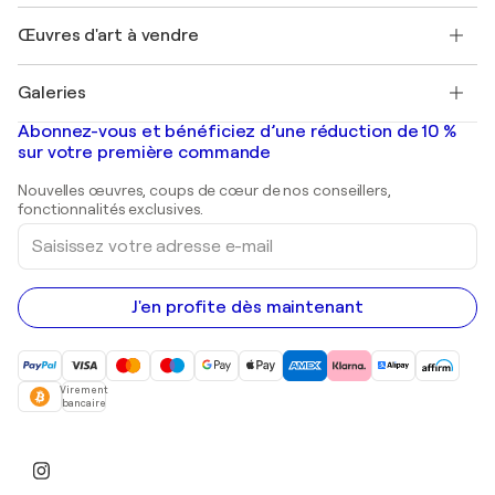
Emplois
+33 1 76 44 06 42
Henri Matisse
Découvrez une sélection d'art original
Œuvres d'art à vendre
Marc Chagall
Pablo Picasso
Tableaux à vendre
Salvador Dalí
Galeries
Tableaux abstraits à vendre
Banksy
Peintures à l'huile
Mr. Brainwash
Galeries d'art en France
Abonnez-vous et bénéficiez d’une réduction de 10 %
Peintures de paysage
Shepard Fairey
Galeries d'art en Belgique
sur votre première commande
Estampes
Sculptures
Nouvelles œuvres, coups de cœur de nos conseillers,
Peintures acryliques
fonctionnalités exclusives.
Saisissez
votre
adresse
e-
mail
J'en profite dès maintenant
Virement
bancaire