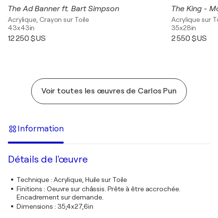
The Ad Banner ft. Bart Simpson
The King - 
Acrylique, Crayon sur Toile
Acrylique sur T
43x43in
35x28in
12 250 $US
2 550 $US
Voir toutes les œuvres de Carlos Pun
Information
Détails de l'œuvre
Technique
:
Acrylique, Huile sur Toile
Finitions
:
Oeuvre sur châssis. Prête à être accrochée.
Encadrement sur demande.
Dimensions
:
35,4x27,6in