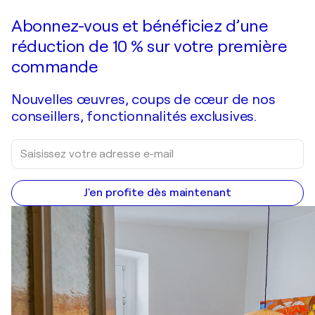
Faire une offre
Acquérir
Abonnez-vous et bénéficiez d’une
réduction de 10 % sur votre première
commande
Nouvelles œuvres, coups de cœur de nos
conseillers, fonctionnalités exclusives.
J'en profite dès maintenant