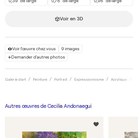
0,39" de large
0,78" de large
0,98" de large
Voir en 3D
Voir l'œuvre chez vous
9 images
Demander d'autres photos
Galerie d'art
Peinture
Portrait
Expressionnisme
Acrylique
Ce
Autres œuvres de
Cecilia Andonaegui