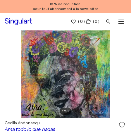
10 % de réduction
pour tout abonnement à la newsletter
(
0
)
( 0 )
1
/
10
Cecilia Andonaegui
Ama todo lo que hagas