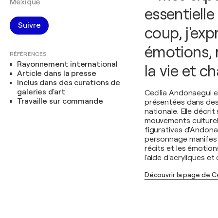
Mexique
essentielle
Suivre
coup, j'ex
émotions, 
RÉFÉRENCES
Rayonnement international
la vie et
Article dans la presse
Inclus dans des curations de
galeries d'art
Cecilia Andonaegui e
Travaille sur commande
présentées dans des e
nationale. Elle décri
mouvements culturels
figuratives d'Andona
personnage manifeste
récits et les émotio
l'aide d'acryliques et 
Découvrir la page de C