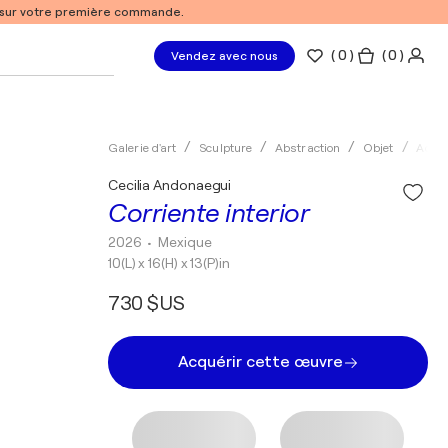
% sur votre première commande.
(
0
)
( 0 )
Vendez avec nous
Galerie d'art
Sculpture
Abstraction
Objet
Acryl
Cecilia Andonaegui
Corriente interior
2026
• Mexique
10(L) x 16(H) x 13(P)in
730 $US
Acquérir cette œuvre