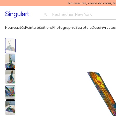
Nouveautés, coups de cœur, t
Rechercher 
New York
Photographie
Nouveautés
Peinture
Éditions
Photographie
Sculpture
Dessin
Artistes
Pop Art
Pablo Picasso