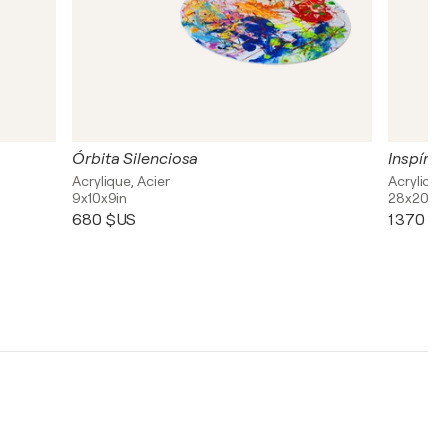
Órbita Silenciosa
Inspíra
Acrylique, Acier
Acrylique
9x10x9in
28x20in
680 $US
1 370 $