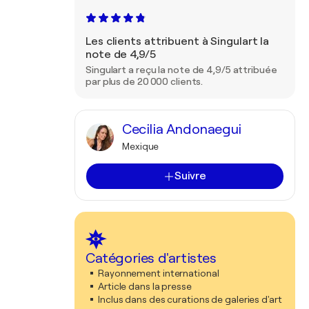
Les clients attribuent à Singulart la
note de 4,9/5
Singulart a reçu la note de 4,9/5 attribuée
par plus de 20 000 clients.
Cecilia Andonaegui
Mexique
Suivre
Catégories d'artistes
Rayonnement international
Article dans la presse
Inclus dans des curations de galeries d'art