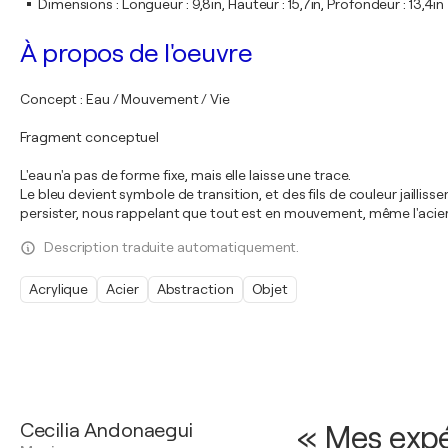
Dimensions
:
Longueur : 9,8in, Hauteur : 15,7in, Profondeur : 13,4in
À propos de l'oeuvre
Concept : Eau / Mouvement / Vie
Fragment conceptuel
L'eau n'a pas de forme fixe, mais elle laisse une trace.
Le bleu devient symbole de transition, et des fils de couleur jailli
persister, nous rappelant que tout est en mouvement, même l'acier
Description traduite automatiquement.
Acrylique
Acier
Abstraction
Objet
Cecilia Andonaegui
« Mes expé