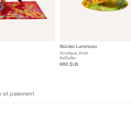
Núcleo Luminoso
Acrylique, Acier
8x10x8in
680 $US
e et paiement