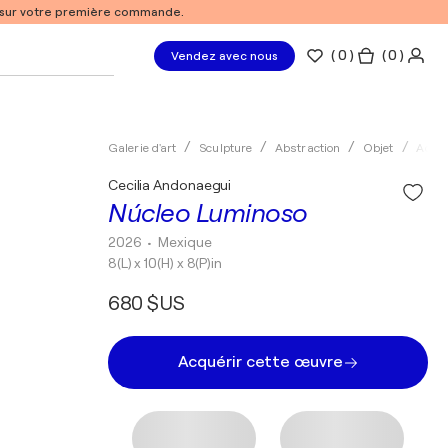
% sur votre première commande.
(
0
)
( 0 )
Vendez avec nous
Galerie d'art
Sculpture
Abstraction
Objet
Acryl
Cecilia Andonaegui
Núcleo Luminoso
2026
• Mexique
8(L) x 10(H) x 8(P)in
680 $US
Acquérir cette œuvre