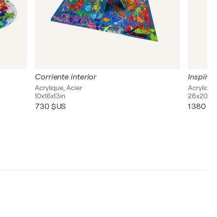
Corriente interior
Inspíra
Acrylique, Acier
Acrylique
10x16x13in
28x20in
730 $US
1 380 $