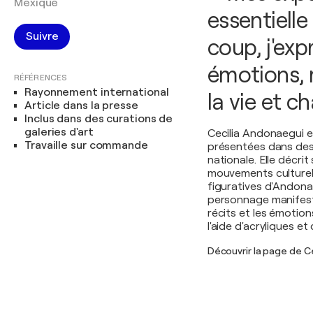
Mexique
essentielle
Suivre
coup, j'ex
émotions, 
RÉFÉRENCES
Rayonnement international
la vie et
Article dans la presse
Inclus dans des curations de
galeries d'art
Cecilia Andonaegui e
Travaille sur commande
présentées dans des e
nationale. Elle décri
mouvements culturels
figuratives d'Andona
personnage manifeste
récits et les émotio
l'aide d'acryliques et 
Découvrir la page de C