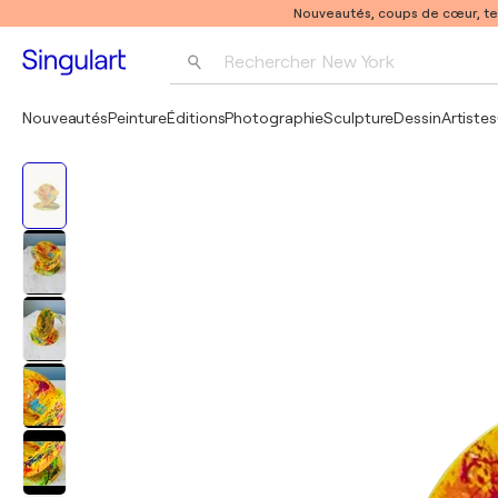
Nouveautés, coups de cœur, t
Rechercher 
New York
Photographie
Nouveautés
Peinture
Éditions
Photographie
Sculpture
Dessin
Artistes
Pop Art
Pablo Picasso