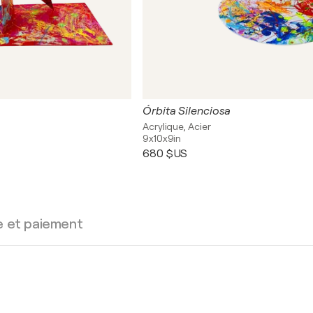
Órbita Silenciosa
Acrylique, Acier
9x10x9in
680 $US
e et paiement