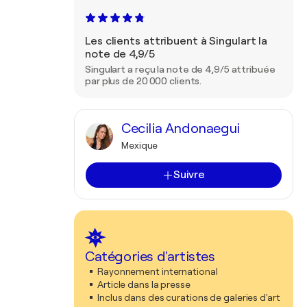
Les clients attribuent à Singulart la
note de 4,9/5
Singulart a reçu la note de 4,9/5 attribuée
par plus de 20 000 clients.
Cecilia Andonaegui
Mexique
Suivre
Catégories d'artistes
Rayonnement international
Article dans la presse
Inclus dans des curations de galeries d'art