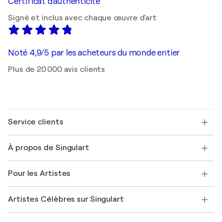
Certificat d'authenticité
Signé et inclus avec chaque œuvre d'art
Noté 4,9/5 par les acheteurs du monde entier
Plus de 20 000 avis clients
Service clients
Nous contacter
À propos de Singulart
Expédition
Politique de retour
A propos de nous
Témoignages de clients
Pour les Artistes
FAQ
Offrir une carte cadeau
Sociétés affiliées
Rejoignez notre programme commercial
Rejoindre Singulart en tant qu'artiste
Nos artistes
Mon compte
Artistes Célèbres sur Singulart
Se connecter en tant qu'Artiste
Magazine Singulart
Protection acheteur
Emplois
+33 1 76 44 06 42
Henri Matisse
Découvrez une sélection d'art original