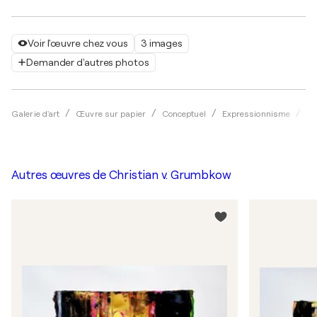
Voir l'œuvre chez vous
3 images
Demander d'autres photos
Galerie d'art
Œuvre sur papier
Conceptuel
Expressionnisme
Ac
Autres œuvres de
Christian v. Grumbkow