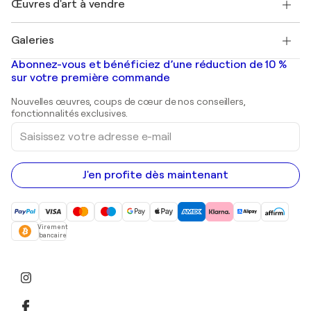
Œuvres d'art à vendre
Marc Chagall
Pablo Picasso
Tableaux à vendre
Salvador Dalí
Galeries
Tableaux abstraits à vendre
Banksy
Peintures à l'huile
Mr. Brainwash
Galeries d'art en France
Abonnez-vous et bénéficiez d’une réduction de 10 %
Peintures de paysage
Shepard Fairey
Galeries d'art en Belgique
sur votre première commande
Estampes
Sculptures
Nouvelles œuvres, coups de cœur de nos conseillers,
Peintures acryliques
fonctionnalités exclusives.
Saisissez
votre
adresse
e-
mail
J'en profite dès maintenant
Virement
bancaire