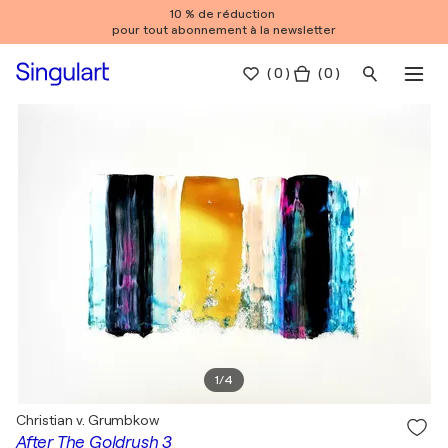
10 % de réduction
pour tout abonnement à la newsletter
(
0
)
( 0 )
1
/
4
Christian v. Grumbkow
After The Goldrush 3