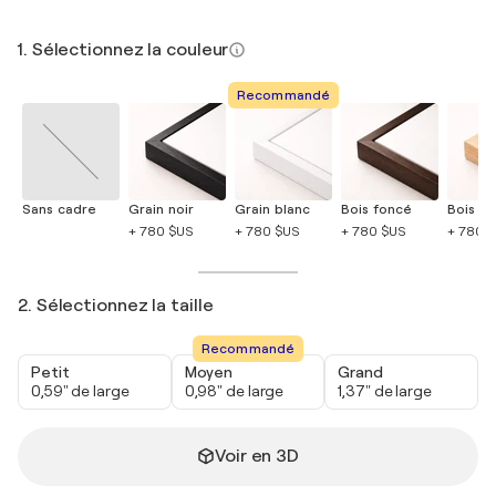
1. Sélectionnez la couleur
Recommandé
Sans cadre
Grain noir
Grain blanc
Bois foncé
Bois cla
+ 780 $US
+ 780 $US
+ 780 $US
+ 780 
2. Sélectionnez la taille
Recommandé
Petit
Moyen
Grand
0,59" de large
0,98" de large
1,37" de large
Voir en 3D