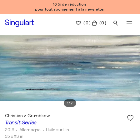
10 % de réduction
pour tout abonnement à la newsletter
(
0
)
( 0 )
1
/
7
Christian v. Grumbkow
Transit-Series
2013
• Allemagne
•
Huile sur Lin
55 x 113 in