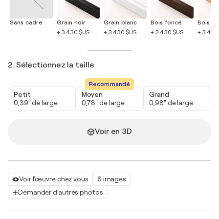
Sans cadre
Grain noir
Grain blanc
Bois foncé
Bois cla
+ 3 430 $US
+ 3 430 $US
+ 3 430 $US
+ 3 430
2. Sélectionnez la taille
Recommandé
Petit
Moyen
Grand
0,39" de large
0,78" de large
0,98" de large
Voir en 3D
Voir l'œuvre chez vous
6 images
Demander d'autres photos