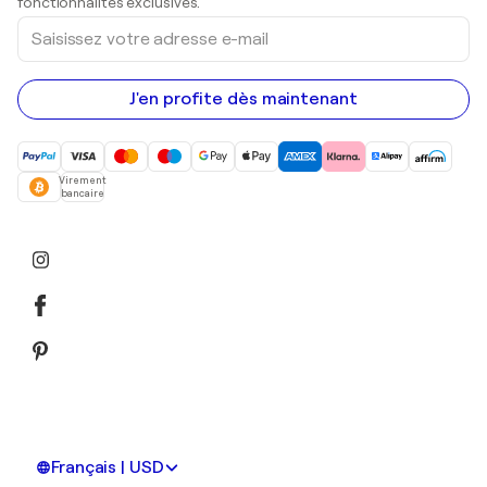
fonctionnalités exclusives.
Saisissez
votre
adresse
e-
mail
J'en profite dès maintenant
Virement
bancaire
Français | USD