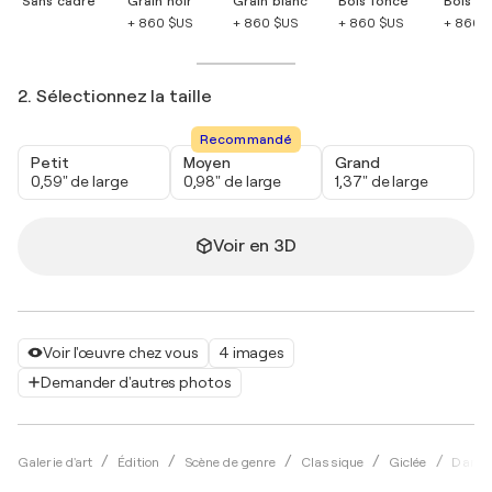
Sans cadre
Grain noir
Grain blanc
Bois foncé
Bois cla
+ 860 $US
+ 860 $US
+ 860 $US
+ 860 
2. Sélectionnez la taille
Recommandé
Petit
Moyen
Grand
0,59" de large
0,98" de large
1,37" de large
Voir en 3D
Voir l'œuvre chez vous
4 images
Demander d'autres photos
Galerie d'art
Édition
Scène de genre
Classique
Giclée
Damie