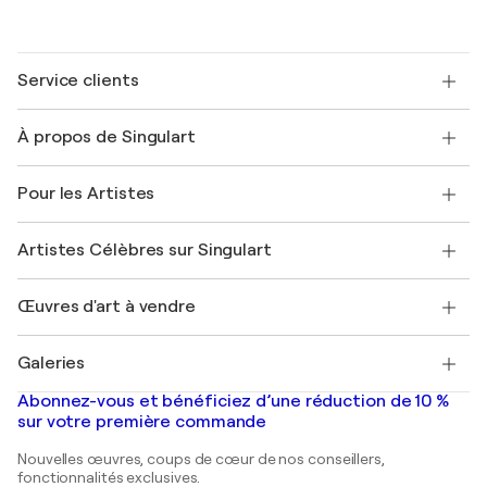
Service clients
Nous contacter
À propos de Singulart
Expédition
Politique de retour
A propos de nous
Témoignages de clients
Pour les Artistes
FAQ
Offrir une carte cadeau
Sociétés affiliées
Rejoignez notre programme commercial
Rejoindre Singulart en tant qu'artiste
Nos artistes
Mon compte
Artistes Célèbres sur Singulart
Se connecter en tant qu'Artiste
Magazine Singulart
Protection acheteur
Emplois
+33 1 76 44 06 42
Henri Matisse
Découvrez une sélection d'art original
Œuvres d'art à vendre
Marc Chagall
Pablo Picasso
Tableaux à vendre
Salvador Dalí
Galeries
Tableaux abstraits à vendre
Banksy
Peintures à l'huile
Mr. Brainwash
Galeries d'art en France
Abonnez-vous et bénéficiez d’une réduction de 10 %
Peintures de paysage
Shepard Fairey
Galeries d'art en Belgique
sur votre première commande
Estampes
Sculptures
Nouvelles œuvres, coups de cœur de nos conseillers,
Peintures acryliques
fonctionnalités exclusives.