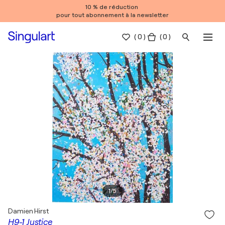
10 % de réduction
pour tout abonnement à la newsletter
(
0
)
( 0 )
1
/
5
Damien Hirst
H9-1 Justice