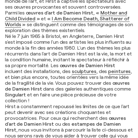
monde de l'art, et Hirst a captivé les spectateurs avec
ses œuvres provocantes et souvent controversées.
Parmi les
œuvres d'art de Damien Hirst
,
«
Mother and
Child Divided
»
et
«
I Am Become Death, Shatterer of
Worlds
»
se distinguent comme des témoignages de son
exploration des thèmes existentiels.
Né le 7 juin 1965 à Bristol, en Angleterre, Damien Hirst
s'est imposé comme l'un des artistes les plus influents au
monde à la fin des années 1980. L'un des thèmes les plus
récurrents dans l'art de Damien Hirst est la vie, la mort et
la condition humaine, incitant le spectateur à réfléchir à
sa propre mortalité. Les
œuvres de Damien Hirst
incluent des installations, des
sculptures
, des
peintures
,
et bien plus encore, toutes orientées vers la même idée
de la fragilité de la vie. Vous pouvez trouver des
œuvres
de Damien Hirst
dans des galeries authentiques comme
Singulart
et en faire une pièce précieuse de votre
collection !
Hirst a constamment repoussé les limites de ce que l'art
peut devenir avec ses créations choquantes et
provocatrices. Pour ceux qui recherchent des
œuvres
d'art de Damien Hirst
ou des
estampes de Damien
Hirst
, nous vous invitons à parcourir la liste ci-dessous et
nous serons ravis de vous aider à trouver celle qui vous