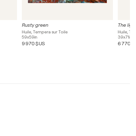
Rusty green
The ligh
Huile, Tempera sur Toile
Huile, Te
59x59in
39x71in
9 970 $US
6 770 $