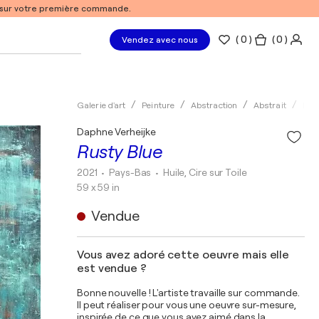
% sur votre première commande.
(
0
)
( 0 )
Vendez avec nous
Galerie d'art
Peinture
Abstraction
Abstrait
Huil
Daphne Verheijke
Rusty Blue
2021
• Pays-Bas
•
Huile, Cire sur Toile
59 x 59 in
Vendue
Vous avez adoré cette oeuvre mais elle
est vendue ?
Bonne nouvelle ! L'artiste travaille sur commande.
Il peut réaliser pour vous une oeuvre sur-mesure,
inspirée de ce que vous avez aimé dans la