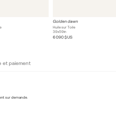
Golden dawn
le
Huile sur Toile
39x59in
6 090 $US
e et paiement
ment sur demande.