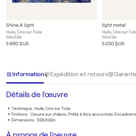
Shine A light
light metal
Huile, Cire sur Toile
Huile, Cire sur Toi
39x39in
31x43in
5 990 $US
5 230 $US
Information
Expédition et retours
Garanti
Détails de l'œuvre
Technique
:
Huile, Cire sur Toile
Finitions
:
Oeuvre sur châssis. Prête à être accrochée. Encadre
Dimensions
:
59,1x59,1in
À propos de l'oeuvre