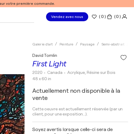
% sur votre première commande.
(
0
)
( 0 )
Vendez avec nous
Galerie d'art
Peinture
Paysage
Semi-abstrait
A
David Tomlin
First Light
2020
• Canada
•
Acrylique, Résine sur Bois
48 x 60 in
Actuellement non disponible à la
vente
Cette oeuvre est actuellement réservée (par un
client, pour une exposition...).
Soyez avertis lorsque celle-ci sera de