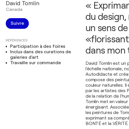
David Tomlin
« Expriman
Canada
du design,
Suivre
un sens de 
«florissan
RÉFÉRENCES
Participation à des foires
dans mon t
Inclus dans des curations de
galeries d'art
Travaille sur commande
David Tomlin est un 
l'échelle nationale,
Autodidacte et créat
compose des peintures
couleur naturelles. I
par les artistes des
de la relation de l'h
Tomlin met en valeur 
énergisant. Associée
les peintures de Tom
exprimant sa compré
BONTÉ et la VÉRITÉ.