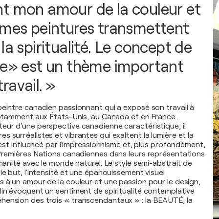
t mon amour de la couleur et
 mes peintures transmettent
la spiritualité. Le concept de
te» est un thème important
ravail. »
peintre canadien passionnant qui a exposé son travail à
 notamment aux États-Unis, au Canada et en France.
eur d'une perspective canadienne caractéristique, il
 surréalistes et vibrantes qui exaltent la lumière et la
l est influencé par l'impressionnisme et, plus profondément,
 Premières Nations canadiennes dans leurs représentations
umanité avec le monde naturel. Le style semi-abstrait de
le but, l'intensité et une épanouissement visuel
s à un amour de la couleur et une passion pour le design,
lin évoquent un sentiment de spiritualité contemplative
hension des trois « transcendantaux » : la BEAUTÉ, la