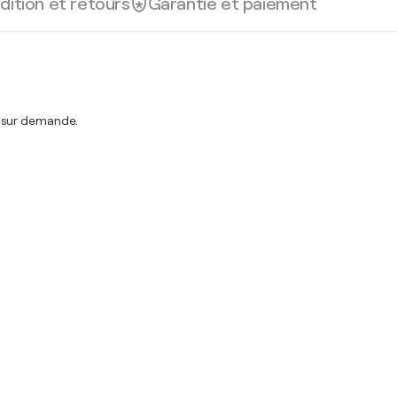
dition et retours
Garantie et paiement
t sur demande.