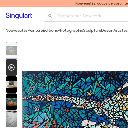
Nouveautés, coups de cœur, t
Rechercher 
New York
Photographie
Nouveautés
Peinture
Éditions
Photographie
Sculpture
Dessin
Artistes
Pop Art
Pablo Picasso