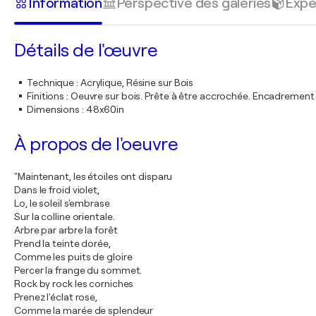
Information
Perspective des galeries
Expé
Détails de l'œuvre
Technique
:
Acrylique, Résine sur Bois
Finitions
:
Oeuvre sur bois. Prête à être accrochée. Encadremen
Dimensions
:
48x60in
À propos de l'oeuvre
"Maintenant, les étoiles ont disparu
Dans le froid violet,
Lo, le soleil s'embrase
Sur la colline orientale.
Arbre par arbre la forêt
Prend la teinte dorée,
Comme les puits de gloire
Percer la frange du sommet.
Rock by rock les corniches
Prenez l'éclat rose,
Comme la marée de splendeur