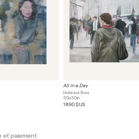
All in a Day
Huile sur Bois
30x30in
1 890 $US
e et paiement