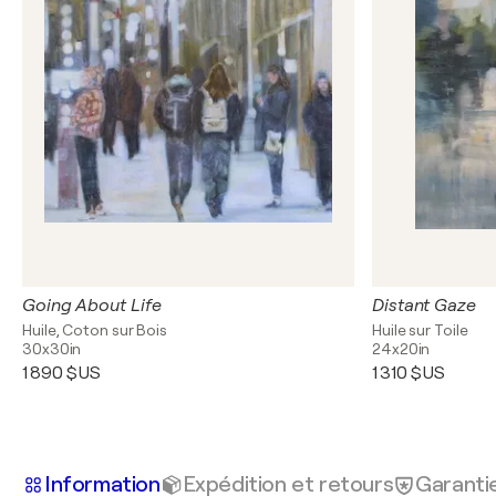
Going About Life
Distant Gaze
Huile, Coton sur Bois
Huile sur Toile
30x30in
24x20in
1 890 $US
1 310 $US
Information
Expédition et retours
Garanti