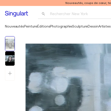
Nouveautés, coups de cœur, t
Rechercher 
New York
Photographie
Nouveautés
Peinture
Éditions
Photographie
Sculpture
Dessin
Artistes
Pop Art
Pablo Picasso