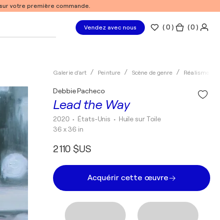
% sur votre première commande.
(
0
)
( 0 )
Vendez avec nous
Galerie d'art
Peinture
Scène de genre
Réalisme
Debbie Pacheco
Lead the Way
2020
• États-Unis
•
Huile sur Toile
36 x 36 in
2 110 $US
Acquérir cette œuvre