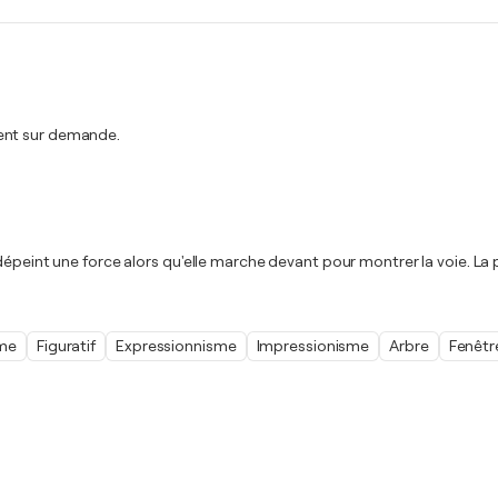
ment sur demande.
épeint une force alors qu'elle marche devant pour montrer la voie. La pe
sme
Figuratif
Expressionnisme
Impressionisme
Arbre
Fenêtr