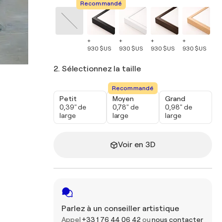
Recommandé
+
+
+
+
+
930 $US
930 $US
930 $US
930 $US
93
2. Sélectionnez la taille
Recommandé
Petit
Moyen
Grand
0,39" de
0,78" de
0,98" de
large
large
large
Voir en 3D
Parlez à un conseiller artistique
Appel
+33 1 76 44 06 42
ou
nous contacter