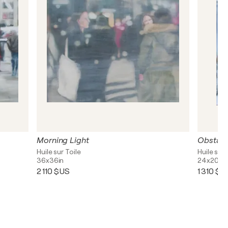
Morning Light
Obstacl
Huile sur Toile
Huile sur 
36x36in
24x20in
2 110 $US
1 310 $U