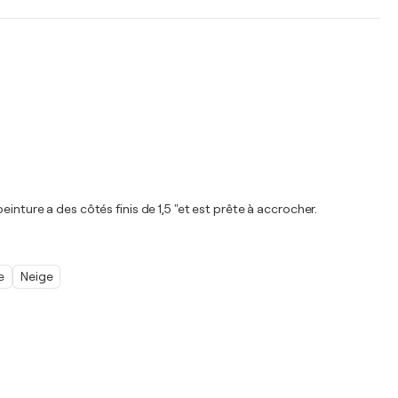
inture a des côtés finis de 1,5 "et est prête à accrocher.
e
Neige