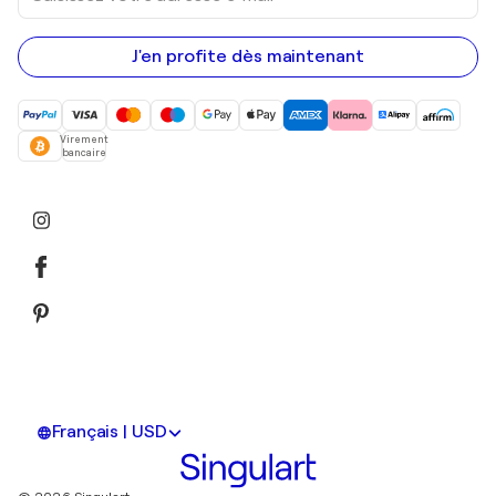
adresse
e-
mail
J'en profite dès maintenant
Virement
bancaire
Français | USD