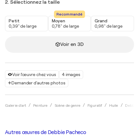
2. Sélectionnez la taille
Recommandé
Petit
Moyen
Grand
0,39" de large
0,78" de large
0,98" de large
Voir en 3D
Voir l'œuvre chez vous
4 images
Demander d'autres photos
Galerie d'art
Peinture
Scène de genre
Figuratif
Huile
Debbie 
Autres œuvres de
Debbie Pacheco