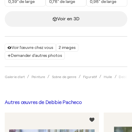
0,39" de large
0,78" de large
0,98" de large
Voir en 3D
Voir l'œuvre chez vous
2 images
Demander d'autres photos
Galerie d'art
Peinture
Scène de genre
Figuratif
Huile
Debbie 
Autres œuvres de
Debbie Pacheco