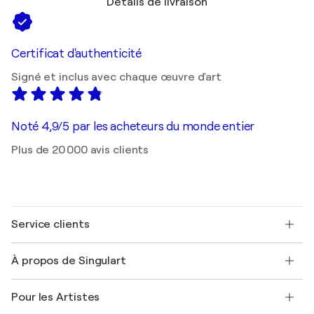
Détails de livraison
Certificat d'authenticité
Signé et inclus avec chaque œuvre d'art
Noté 4,9/5 par les acheteurs du monde entier
Plus de 20 000 avis clients
Service clients
Nous contacter
À propos de Singulart
Expédition
Politique de retour
A propos de nous
Témoignages de clients
Pour les Artistes
FAQ
Offrir une carte cadeau
Sociétés affiliées