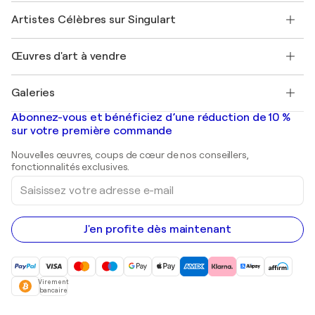
Rejoignez notre programme commercial
Rejoindre Singulart en tant qu'artiste
Nos artistes
Mon compte
Artistes Célèbres sur Singulart
Se connecter en tant qu'Artiste
Magazine Singulart
Protection acheteur
Emplois
+33 1 76 44 06 42
Henri Matisse
Découvrez une sélection d'art original
Œuvres d'art à vendre
Marc Chagall
Pablo Picasso
Tableaux à vendre
Salvador Dalí
Galeries
Tableaux abstraits à vendre
Banksy
Peintures à l'huile
Mr. Brainwash
Galeries d'art en France
Abonnez-vous et bénéficiez d’une réduction de 10 %
Peintures de paysage
Shepard Fairey
Galeries d'art en Belgique
sur votre première commande
Estampes
Sculptures
Nouvelles œuvres, coups de cœur de nos conseillers,
Peintures acryliques
fonctionnalités exclusives.
Saisissez
votre
adresse
e-
mail
J'en profite dès maintenant
Virement
bancaire