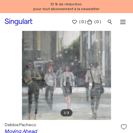
10 % de réduction
pour tout abonnement à la newsletter
(
0
)
( 0 )
1
/
3
Debbie Pacheco
Moving Ahead