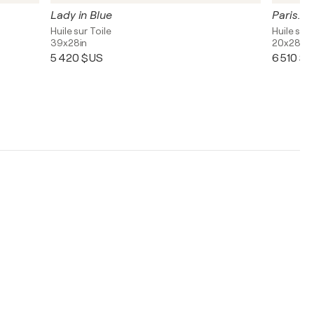
Lady in Blue
Paris. L
Huile sur Toile
Huile sur 
39x28in
20x28in
5 420 $US
6 510 $