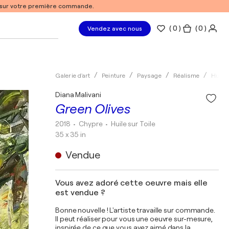
% sur votre première commande.
(
0
)
( 0 )
Vendez avec nous
Galerie d'art
Peinture
Paysage
Réalisme
Huile
Diana Malivani
Green Olives
2018
• Chypre
•
Huile sur Toile
35 x 35 in
Vendue
Vous avez adoré cette oeuvre mais elle
est vendue ?
Bonne nouvelle ! L'artiste travaille sur commande.
Il peut réaliser pour vous une oeuvre sur-mesure,
inspirée de ce que vous avez aimé dans la