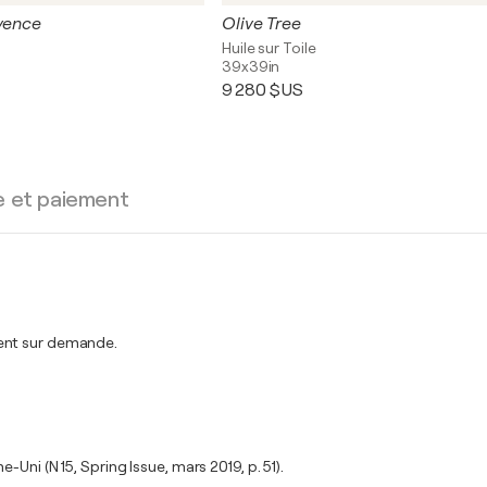
ovence
Olive Tree
Huile sur Toile
39x39in
9 280 $US
e et paiement
ment sur demande.
Uni (N 15, Spring Issue, mars 2019, p. 51).