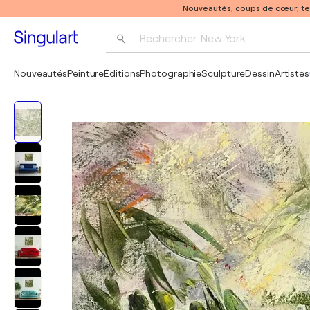
Nouveautés, coups de cœur, t
Rechercher 
New York
Photographie
Nouveautés
Peinture
Éditions
Photographie
Sculpture
Dessin
Artistes
Pop Art
Pablo Picasso