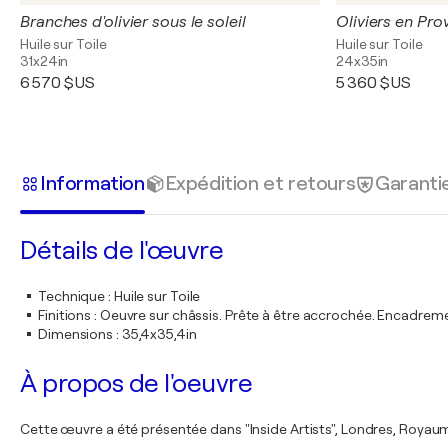
Branches d'olivier sous le soleil
Oliviers en Pr
Huile sur Toile
Huile sur Toile
31x24in
24x35in
6 570 $US
5 360 $US
Information
Expédition et retours
Garanti
Détails de l'œuvre
Technique
:
Huile sur Toile
Finitions
:
Oeuvre sur châssis. Prête à être accrochée. Encadre
Dimensions
:
35,4x35,4in
À propos de l'oeuvre
Cette œuvre a été présentée dans "Inside Artists", Londres, Royaume-