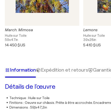
March. Mimosa
Lemons
Huile sur Toile
Huile sur Toile
59x47in
39x28in
14 450 $US
5 410 $US
Information
Expédition et retours
Garanti
Détails de l'œuvre
Technique
:
Huile sur Toile
Finitions
:
Oeuvre sur châssis. Prête à être accrochée. Encadre
Dimensions
:
59,1x47,2in