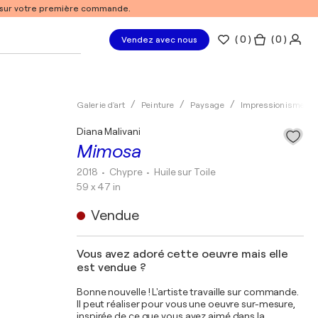
% sur votre première commande.
(
0
)
( 0 )
Vendez avec nous
Galerie d'art
Peinture
Paysage
Impressionisme
Diana Malivani
Mimosa
2018
• Chypre
•
Huile sur Toile
59 x 47 in
Vendue
Vous avez adoré cette oeuvre mais elle
est vendue ?
Bonne nouvelle ! L'artiste travaille sur commande.
Il peut réaliser pour vous une oeuvre sur-mesure,
inspirée de ce que vous avez aimé dans la