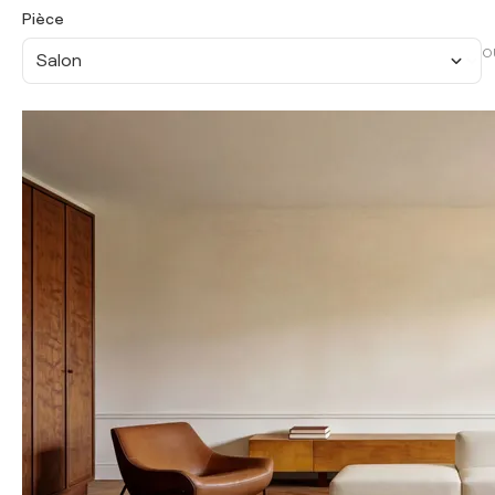
Pièce
O
Salon