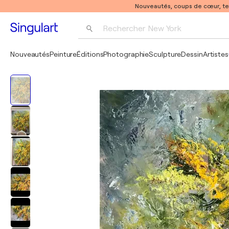
Nouveautés, coups de cœur, t
Rechercher 
New York
Photographie
Nouveautés
Peinture
Éditions
Photographie
Sculpture
Dessin
Artistes
Pop Art
Pablo Picasso