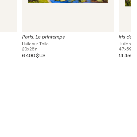
Paris. Le printemps
Iris dan
Huile sur Toile
Huile sur 
20x28in
47x59in
6 490 $US
14 450 