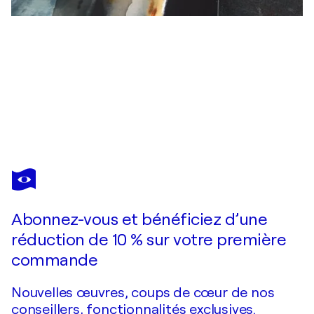
DINAH
WAKEFIELD
Vous avez adoré cette oeuvre mais elle est vendue ?
Sierra Nevada
Abonnez-vous et bénéficiez d’une
Je passe commande
réduction de 10 % sur votre première
commande
Nouvelles œuvres, coups de cœur de nos
conseillers, fonctionnalités exclusives.