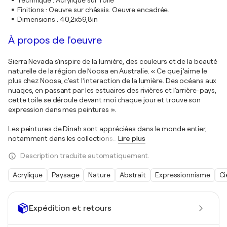
Technique
:
Acrylique sur Toile
Finitions
:
Oeuvre sur châssis. Oeuvre encadrée.
Dimensions
:
40,2x59,8in
À propos de l'oeuvre
Sierra Nevada s'inspire de la lumière, des couleurs et de la beauté
naturelle de la région de Noosa en Australie. « Ce que j’aime le
plus chez Noosa, c’est l’interaction de la lumière. Des océans aux
nuages, en passant par les estuaires des rivières et l'arrière-pays,
cette toile se déroule devant moi chaque jour et trouve son
expression dans mes peintures ».
Les peintures de Dinah sont appréciées dans le monde entier,
notamment dans les collections
…
Lire plus
Description traduite automatiquement.
Acrylique
Paysage
Nature
Abstrait
Expressionnisme
Ci
Expédition et retours