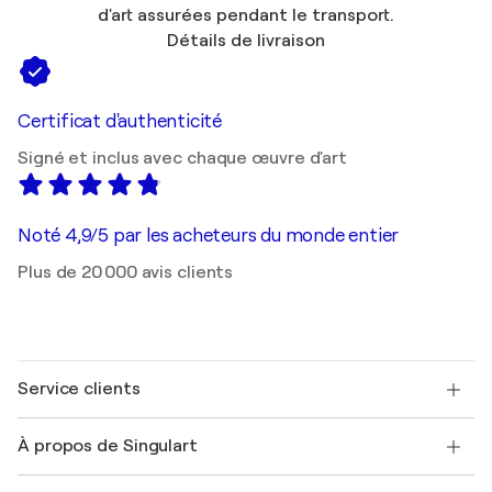
d'art assurées pendant le transport.
Détails de livraison
Certificat d'authenticité
Signé et inclus avec chaque œuvre d'art
Noté 4,9/5 par les acheteurs du monde entier
Plus de 20 000 avis clients
Service clients
Nous contacter
À propos de Singulart
Expédition
Politique de retour
A propos de nous
Témoignages de clients