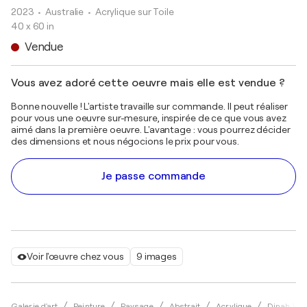
2023
• Australie
•
Acrylique sur Toile
40 x 60 in
Vendue
Vous avez adoré cette oeuvre mais elle est vendue ?
Bonne nouvelle ! L'artiste travaille sur commande. Il peut réaliser
pour vous une oeuvre sur-mesure, inspirée de ce que vous avez
aimé dans la première oeuvre. L'avantage : vous pourrez décider
des dimensions et nous négocions le prix pour vous.
Je passe commande
Voir l'œuvre chez vous
9 images
Galerie d'art
Peinture
Paysage
Abstrait
Acrylique
Dinah Wak