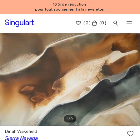
10 % de réduction
pour tout abonnement à la newsletter
(
0
)
( 0 )
1
/
9
Dinah Wakefield
Sierra Nevada