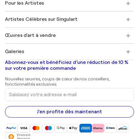
Pour les Artistes
FAQ
Offrir une carte cadeau
Sociétés affiliées
Rejoignez notre programme commercial
Rejoindre Singulart en tant qu'artiste
Nos artistes
Mon compte
Artistes Célèbres sur Singulart
Se connecter en tant qu'Artiste
Magazine Singulart
Protection acheteur
Emplois
+33 1 76 44 06 42
Henri Matisse
Découvrez une sélection d'art original
Œuvres d'art à vendre
Marc Chagall
Pablo Picasso
Tableaux à vendre
Salvador Dalí
Galeries
Tableaux abstraits à vendre
Banksy
Peintures à l'huile
Mr. Brainwash
Galeries d'art en France
Abonnez-vous et bénéficiez d’une réduction de 10 %
Peintures de paysage
Shepard Fairey
Galeries d'art en Belgique
sur votre première commande
Estampes
Sculptures
Nouvelles œuvres, coups de cœur de nos conseillers,
Peintures acryliques
fonctionnalités exclusives.
Saisissez
votre
adresse
e-
mail
J'en profite dès maintenant
Virement
bancaire