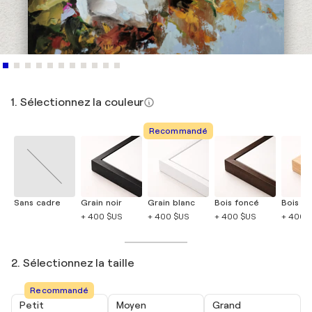
1. Sélectionnez la couleur
Recommandé
Sans cadre
Grain noir
Grain blanc
Bois foncé
Bois cla
+ 400 $US
+ 400 $US
+ 400 $US
+ 400 
2. Sélectionnez la taille
Recommandé
Petit
Moyen
Grand