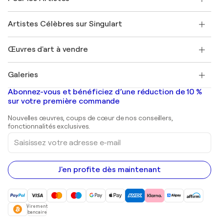
Offrir une carte cadeau
Sociétés affiliées
Rejoignez notre programme commercial
Rejoindre Singulart en tant qu'artiste
Nos artistes
Mon compte
Artistes Célèbres sur Singulart
Se connecter en tant qu'Artiste
Magazine Singulart
Protection acheteur
Emplois
+33 1 76 44 06 42
Henri Matisse
Découvrez une sélection d'art original
Œuvres d'art à vendre
Marc Chagall
Pablo Picasso
Tableaux à vendre
Salvador Dalí
Galeries
Tableaux abstraits à vendre
Banksy
Peintures à l'huile
Mr. Brainwash
Galeries d'art en France
Abonnez-vous et bénéficiez d’une réduction de 10 %
Peintures de paysage
Shepard Fairey
Galeries d'art en Belgique
sur votre première commande
Estampes
Sculptures
Nouvelles œuvres, coups de cœur de nos conseillers,
Peintures acryliques
fonctionnalités exclusives.
Saisissez
votre
adresse
e-
mail
J'en profite dès maintenant
Virement
bancaire