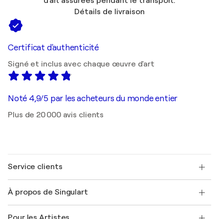
d'art assurées pendant le transport.
Détails de livraison
Certificat d'authenticité
Signé et inclus avec chaque œuvre d'art
Noté 4,9/5 par les acheteurs du monde entier
Plus de 20 000 avis clients
Service clients
Nous contacter
À propos de Singulart
Expédition
Politique de retour
A propos de nous
Témoignages de clients
Pour les Artistes
FAQ