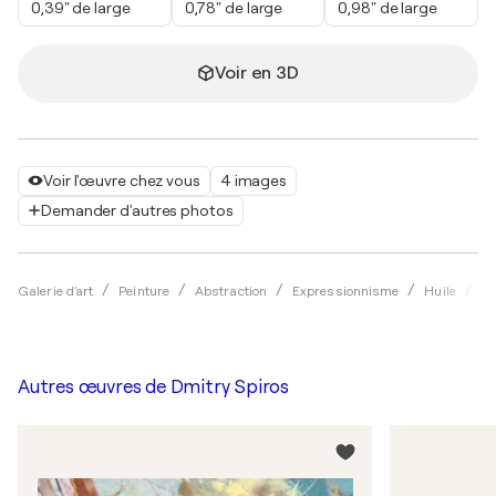
0,39" de large
0,78" de large
0,98" de large
Voir en 3D
Voir l'œuvre chez vous
4 images
Demander d'autres photos
Galerie d'art
Peinture
Abstraction
Expressionnisme
Huile
Dm
Autres œuvres de
Dmitry Spiros