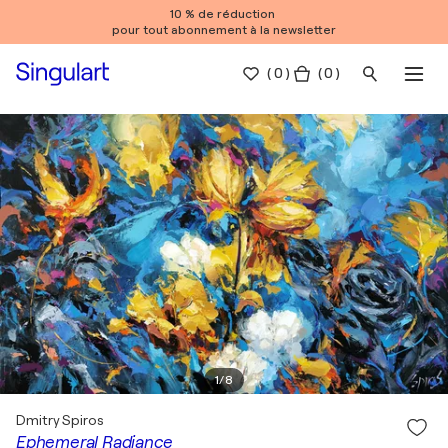
10 % de réduction
pour tout abonnement à la newsletter
(
0
)
( 0 )
1
/
8
Dmitry Spiros
Ephemeral Radiance