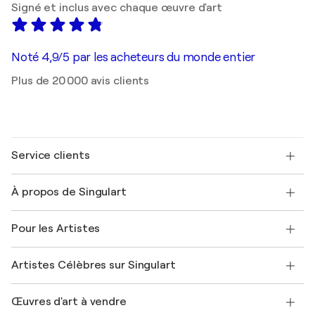
Signé et inclus avec chaque œuvre d'art
Noté 4,9/5 par les acheteurs du monde entier
Plus de 20 000 avis clients
Service clients
Nous contacter
À propos de Singulart
Expédition
Politique de retour
A propos de nous
Témoignages de clients
Pour les Artistes
FAQ
Offrir une carte cadeau
Sociétés affiliées
Rejoignez notre programme commercial
Rejoindre Singulart en tant qu'artiste
Nos artistes
Mon compte
Artistes Célèbres sur Singulart
Se connecter en tant qu'Artiste
Magazine Singulart
Protection acheteur
Emplois
+33 1 76 44 06 42
Henri Matisse
Découvrez une sélection d'art original
Œuvres d'art à vendre
Marc Chagall