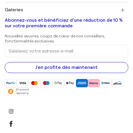
Pablo Picasso
Tableaux à vendre
Salvador Dalí
Galeries
Tableaux abstraits à vendre
Banksy
Peintures à l'huile
Mr. Brainwash
Galeries d'art en France
Abonnez-vous et bénéficiez d’une réduction de 10 %
Peintures de paysage
Shepard Fairey
Galeries d'art en Belgique
sur votre première commande
Estampes
Sculptures
Nouvelles œuvres, coups de cœur de nos conseillers,
Peintures acryliques
fonctionnalités exclusives.
Saisissez
votre
adresse
e-
mail
J'en profite dès maintenant
Virement
bancaire