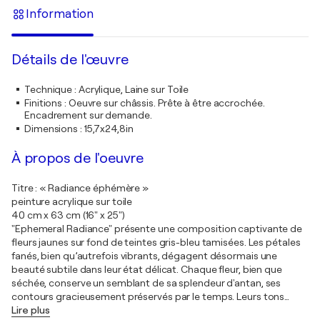
Information
Détails de l'œuvre
Technique
:
Acrylique, Laine sur Toile
Finitions
:
Oeuvre sur châssis. Prête à être accrochée.
Encadrement sur demande.
Dimensions
:
15,7x24,8in
À propos de l'oeuvre
Titre : « Radiance éphémère »
peinture acrylique sur toile
40 cm x 63 cm (16" x 25")
"Ephemeral Radiance" présente une composition captivante de
fleurs jaunes sur fond de teintes gris-bleu tamisées. Les pétales
fanés, bien qu’autrefois vibrants, dégagent désormais une
beauté subtile dans leur état délicat. Chaque fleur, bien que
séchée, conserve un semblant de sa splendeur d'antan, ses
contours gracieusement préservés par le temps. Leurs tons
…
Lire plus