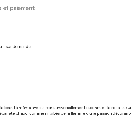
e et paiement
ment sur demande.
c la beauté même avec la reine universellement reconnue - la rose. Luxur
et écarlate chaud, comme imbibés de la flamme d'une passion dévorante