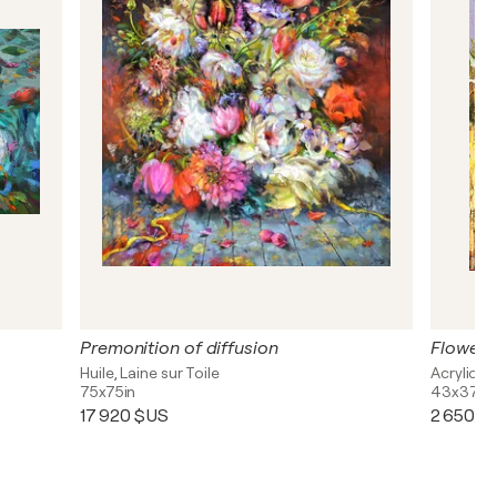
Premonition of diffusion
Flowers
Huile, Laine sur Toile
Acrylique,
75x75in
43x37in
17 920 $US
2 650 $