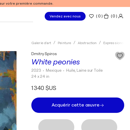
% sur votre première commande.
(
0
)
( 0 )
Vendez avec nous
Galerie d'art
Peinture
Abstraction
Expressionnism
Dmitry Spiros
White peonies
2023
• Mexique
•
Huile, Laine sur Toile
24 x 24 in
1 340 $US
Acquérir cette œuvre