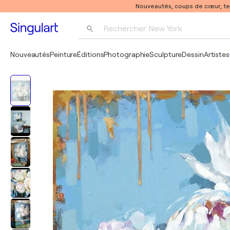
Nouveautés, coups de cœur, t
Rechercher 
New York
Photographie
Nouveautés
Peinture
Éditions
Photographie
Sculpture
Dessin
Artistes
Pop Art
Pablo Picasso