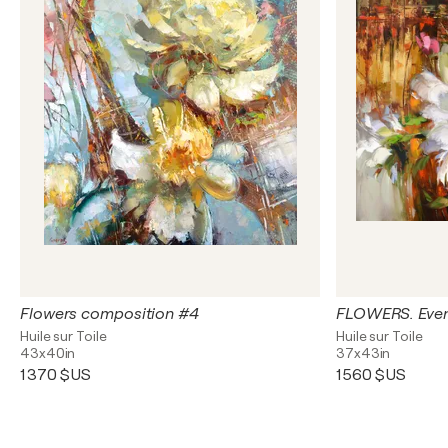
Flowers composition #4
FLOWERS. Eveni
Huile sur Toile
Huile sur Toile
43x40in
37x43in
1 370 $US
1 560 $US