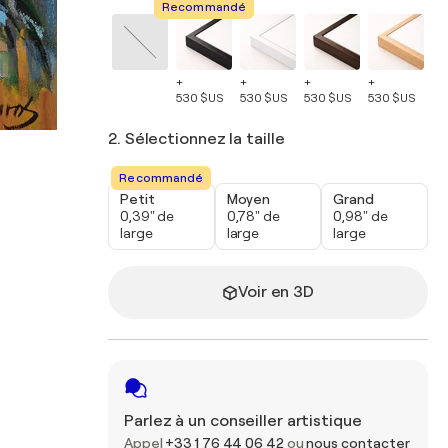
Recommandé
+
+
+
+
+
530 $US
530 $US
530 $US
530 $US
53
2. Sélectionnez la taille
Recommandé
Petit
Moyen
Grand
0,39" de
0,78" de
0,98" de
large
large
large
Voir en 3D
Parlez à un conseiller artistique
Appel
+33 1 76 44 06 42
ou
nous contacter