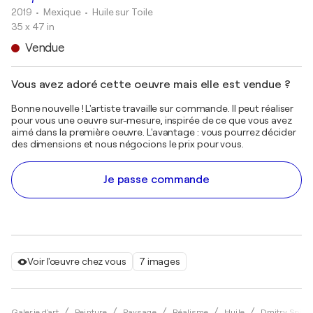
2019
• Mexique
•
Huile sur Toile
35 x 47 in
Vendue
Vous avez adoré cette oeuvre mais elle est vendue ?
Bonne nouvelle ! L'artiste travaille sur commande. Il peut réaliser
pour vous une oeuvre sur-mesure, inspirée de ce que vous avez
aimé dans la première oeuvre. L'avantage : vous pourrez décider
des dimensions et nous négocions le prix pour vous.
Je passe commande
Voir l'œuvre chez vous
7 images
Galerie d'art
Peinture
Paysage
Réalisme
Huile
Dmitry Spiro