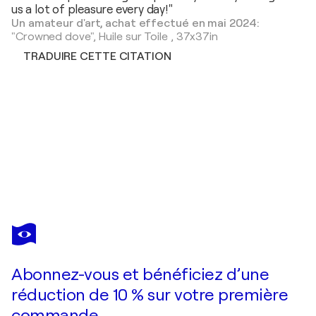
us a lot of pleasure every day!"
Un amateur d'art, achat effectué en mai 2024:
"Crowned dove",
Huile sur Toile
,
37x37in
TRADUIRE CETTE CITATION
DMITRY
SPIROS
Vous avez adoré cette oeuvre mais elle est vendue ?
Old pond in the willows
Abonnez-vous et bénéficiez d’une
Je passe commande
réduction de 10 % sur votre première
commande