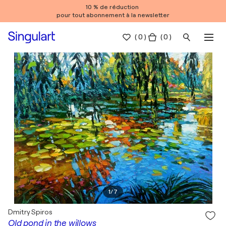
10 % de réduction
pour tout abonnement à la newsletter
(
0
)
( 0 )
1
/
7
Dmitry Spiros
Old pond in the willows