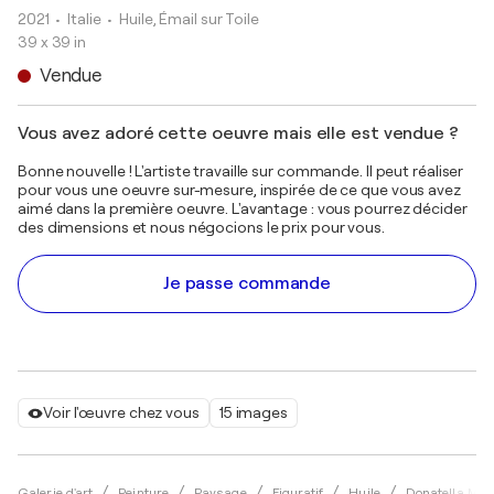
2021
• Italie
•
Huile, Émail sur Toile
39 x 39 in
Vendue
Vous avez adoré cette oeuvre mais elle est vendue ?
Bonne nouvelle ! L'artiste travaille sur commande. Il peut réaliser
pour vous une oeuvre sur-mesure, inspirée de ce que vous avez
aimé dans la première oeuvre. L'avantage : vous pourrez décider
des dimensions et nous négocions le prix pour vous.
Je passe commande
Voir l'œuvre chez vous
15 images
Galerie d'art
Peinture
Paysage
Figuratif
Huile
Donatella Mar