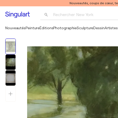
Nouveautés, coups de cœur, t
Rechercher 
New York
Photographie
Nouveautés
Peinture
Éditions
Photographie
Sculpture
Dessin
Artistes
Pop Art
Pablo Picasso