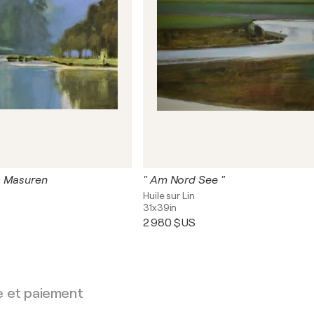
s Masuren
" Am Nord See "
Huile sur Lin
31x39in
2 980 $US
e et paiement