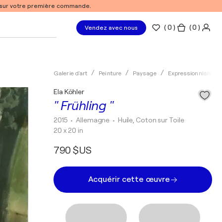
% sur votre première commande.
(
0
)
( 0 )
Vendez avec nous
Galerie d'art
Peinture
Paysage
Expressionnisme
Ela Köhler
" Frühling "
2015
• Allemagne
•
Huile, Coton sur Toile
20 x 20 in
790 $US
Acquérir cette œuvre