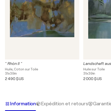
" Rhön II "
Landschaft au
Huile, Coton sur Toile
Huile sur Toile
31x39in
31x39in
2 490 $US
2 000 $US
Information
Expédition et retours
Garanti