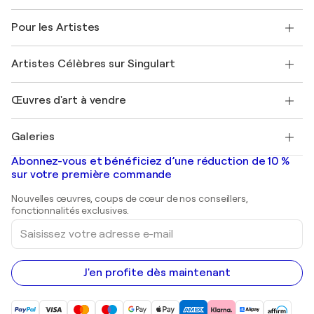
Politique de retour
A propos de nous
Témoignages de clients
Pour les Artistes
FAQ
Offrir une carte cadeau
Sociétés affiliées
Rejoignez notre programme commercial
Rejoindre Singulart en tant qu'artiste
Nos artistes
Mon compte
Artistes Célèbres sur Singulart
Se connecter en tant qu'Artiste
Magazine Singulart
Protection acheteur
Emplois
+33 1 76 44 06 42
Henri Matisse
Découvrez une sélection d'art original
Œuvres d'art à vendre
Marc Chagall
Pablo Picasso
Tableaux à vendre
Salvador Dalí
Galeries
Tableaux abstraits à vendre
Banksy
Peintures à l'huile
Mr. Brainwash
Galeries d'art en France
Abonnez-vous et bénéficiez d’une réduction de 10 %
Peintures de paysage
Shepard Fairey
Galeries d'art en Belgique
sur votre première commande
Estampes
Sculptures
Nouvelles œuvres, coups de cœur de nos conseillers,
Peintures acryliques
fonctionnalités exclusives.
Saisissez
votre
adresse
e-
mail
J'en profite dès maintenant