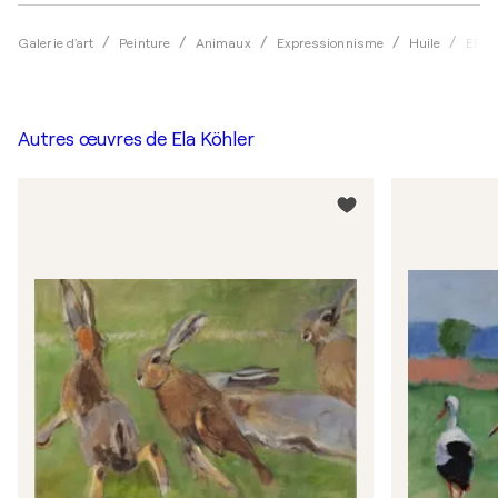
Galerie d'art
Peinture
Animaux
Expressionnisme
Huile
Ela K
Autres œuvres de
Ela Köhler