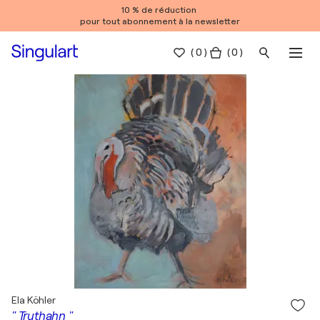
10 % de réduction
pour tout abonnement à la newsletter
(
0
)
( 0 )
Ela Köhler
" Truthahn "