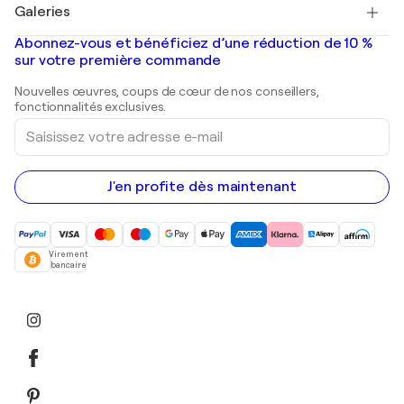
Salvador Dalí
Galeries
Tableaux abstraits à vendre
Banksy
Peintures à l'huile
Mr. Brainwash
Galeries d'art en France
Abonnez-vous et bénéficiez d’une réduction de 10 %
Peintures de paysage
Shepard Fairey
Galeries d'art en Belgique
sur votre première commande
Estampes
Sculptures
Nouvelles œuvres, coups de cœur de nos conseillers,
Peintures acryliques
fonctionnalités exclusives.
Saisissez
votre
adresse
e-
mail
J'en profite dès maintenant
Virement
bancaire