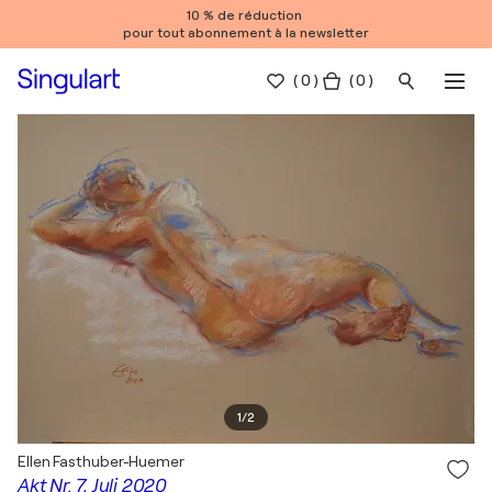
10 % de réduction
pour tout abonnement à la newsletter
(
0
)
( 0 )
1
/
2
Ellen Fasthuber-Huemer
Akt Nr. 7, Juli 2020