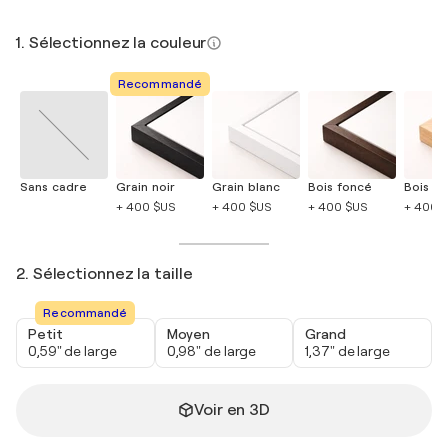
1. Sélectionnez la couleur
Recommandé
Sans cadre
Grain noir
Grain blanc
Bois foncé
Bois cla
+ 400 $US
+ 400 $US
+ 400 $US
+ 400 
2. Sélectionnez la taille
Recommandé
Petit
Moyen
Grand
0,59" de large
0,98" de large
1,37" de large
Voir en 3D