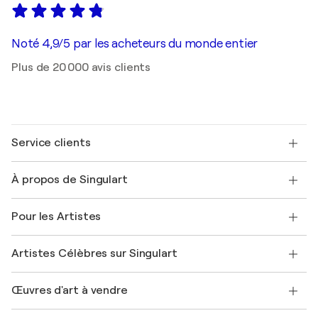
Noté 4,9/5 par les acheteurs du monde entier
Plus de 20 000 avis clients
Service clients
Nous contacter
À propos de Singulart
Expédition
Politique de retour
A propos de nous
Témoignages de clients
Pour les Artistes
FAQ
Offrir une carte cadeau
Sociétés affiliées
Rejoignez notre programme commercial
Rejoindre Singulart en tant qu'artiste
Nos artistes
Mon compte
Artistes Célèbres sur Singulart
Se connecter en tant qu'Artiste
Magazine Singulart
Protection acheteur
Emplois
+33 1 76 44 06 42
Henri Matisse
Découvrez une sélection d'art original
Œuvres d'art à vendre
Marc Chagall
Pablo Picasso
Tableaux à vendre