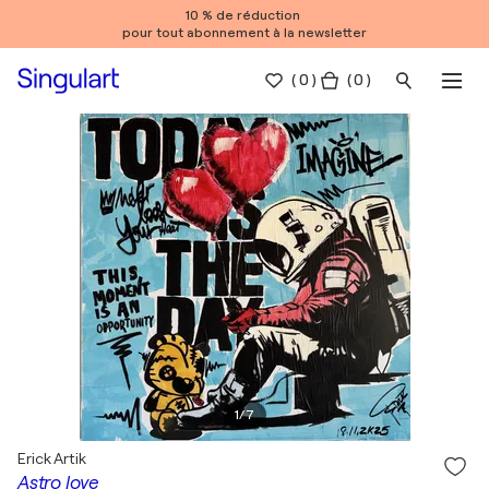
10 % de réduction
pour tout abonnement à la newsletter
(
0
)
( 0 )
1
/
7
Erick Artik
Astro love