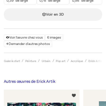
0,39" de large
0,78" de large
0,98" de large
Voir en 3D
Voir l'œuvre chez vous
6 images
Demander d'autres photos
Galerie d'art
Peinture
Urbain
Pop art
Acrylique
Erick Artik
Autres œuvres de
Erick Artik