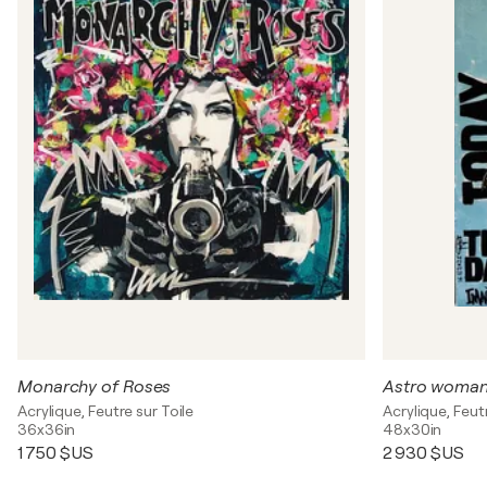
Monarchy of Roses
Astro woma
Acrylique, Feutre sur Toile
Acrylique, Feut
36x36in
48x30in
1 750 $US
2 930 $US