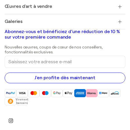
+33 1 76 44 06 42
Henri Matisse
Découvrez une sélection d'art original
Œuvres d'art à vendre
Marc Chagall
Pablo Picasso
Tableaux à vendre
Salvador Dalí
Galeries
Tableaux abstraits à vendre
Banksy
Peintures à l'huile
Mr. Brainwash
Galeries d'art en France
Abonnez-vous et bénéficiez d’une réduction de 10 %
Peintures de paysage
Shepard Fairey
Galeries d'art en Belgique
sur votre première commande
Estampes
Sculptures
Nouvelles œuvres, coups de cœur de nos conseillers,
Peintures acryliques
fonctionnalités exclusives.
Saisissez
votre
adresse
e-
mail
J'en profite dès maintenant
Virement
bancaire