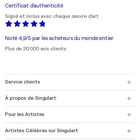
Certificat d'authenticité
Signé et inclus avec chaque œuvre d'art
Noté 4,9/5 par les acheteurs du monde entier
Plus de 20 000 avis clients
Service clients
Nous contacter
À propos de Singulart
Expédition
Politique de retour
A propos de nous
Témoignages de clients
Pour les Artistes
FAQ
Offrir une carte cadeau
Sociétés affiliées
Rejoignez notre programme commercial
Rejoindre Singulart en tant qu'artiste
Nos artistes
Mon compte
Artistes Célèbres sur Singulart
Se connecter en tant qu'Artiste
Magazine Singulart
Protection acheteur
Emplois